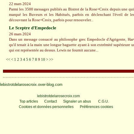
22 mars 2024
Parmi les 3500 messages publiés au Bistrot de la Rose+Croix depuis une qui
marqué les Buveurs et les Habitués, parfois en déclenchant l'éveil de le
découvrant la Rose+Croix, parfois pour renouveler...
Le Sceptre d'Empedocle
26 mars 2024
Dans un message consacré au philosophe grec Empedocle d'Agrigente, Harv
qu'il tenait à la main une longue baguette ayant à son extrémité supérieure
qui est représentée au dessus. Lewis ne fournit aucune...
20
30
40
50
60
70
80
90
100
<<
<
1
2
3
4
5
6
7
8
9
10
>
>>
lebistrotdelarosecroix.over-blog.com
Voir le profil de
lebistrotdelarosecroix.com
sur le portail Overblog
Top articles
Contact
Signaler un abus
C.G.U.
Cookies et données personnelles
Préférences cookies