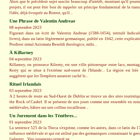
Alors que le précédent sujet suscite beaucoup d'intérêt, montrant qu'il pourra
projets, il est peut être bon de rappeler un principe fondamental de la trans
l'idée, déjà évoquée au Bistrot, qu'il...
Une Phrase de Valentin Andreae
08 septembre 2023
Figurant dans un écrit de Valentin Andreae (1586-1654), intitulé Indicu
livres), dans un latin légèrement germanique, publié en 1642, cette explicat
Prodiere simul Axiomata Besoldi theologico, mihi...
À Killarney
04 septembre 2023
Killarney, on prononce Kilerny, est une ville pittoresque entre lacs, mont
Kerry qui se situe à l'extrème sud-ouest de l'Irlande... La région est lié
suggèrent que les Templiers auraient caché le...
Rituel Irlandais
03 septembre 2023
A 2 heures de route au Sud-Ouest de Dublin se trouve un des sites touristique
the Rock of Cashel. Il se présente de nos jours comme une ensemble en ruin
médiévales, bâties sur une colline rocailleuse...
Un Jurement dans les Ténèbres...
01 septembre 2023
La sentence 525 de la Theca s'exprime, comme les autres, dans ce latin du 17
influence médiévale et qui est utilisé par des germaniques connaissant le grec
l'adapter... Viro juramento temerè ne...