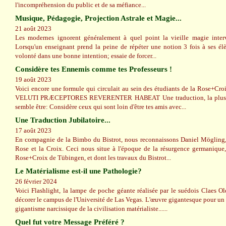
l'incompréhension du public et de sa méfiance...
Musique, Pédagogie, Projection Astrale et Magie...
21 août 2023
Les modernes ignorent généralement à quel point la vieille magie interv
Lorsqu'un enseignant prend la peine de répéter une notion 3 fois à ses élè
volonté dans une bonne intention; essaie de forcer...
Considère tes Ennemis comme tes Professeurs !
19 août 2023
Voici encore une formule qui circulait au sein des étudiants de la Rose+Cr
VELUTI PRÆCEPTORES REVERENTER HABEAT Une traduction, la plus pro
semble être: Considère ceux qui sont loin d'être tes amis avec...
Une Traduction Jubilatoire...
17 août 2023
En compagnie de la Bimbo du Bistrot, nous reconnaissons Daniel Mögling,
Rose et la Croix. Ceci nous situe à l'époque de la résurgence germanique
Rose+Croix de Tübingen, et dont les travaux du Bistrot...
Le Matérialisme est-il une Pathologie?
26 février 2024
Voici Flashlight, la lampe de poche géante réalisée par le suédois Claes 
décorer le campus de l'Université de Las Vegas. L'œuvre gigantesque pour un o
gigantisme narcissique de la civilisation matérialiste......
Quel fut votre Message Préféré ?