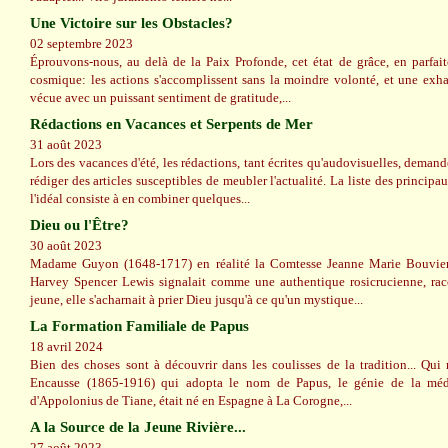
Une Victoire sur les Obstacles?
02 septembre 2023
Éprouvons-nous, au delà de la Paix Profonde, cet état de grâce, en parfai
cosmique: les actions s'accomplissent sans la moindre volonté, et une exhal
vécue avec un puissant sentiment de gratitude,...
Rédactions en Vacances et Serpents de Mer
31 août 2023
Lors des vacances d'été, les rédactions, tant écrites qu'audovisuelles, demand
rédiger des articles susceptibles de meubler l'actualité. La liste des principa
l'idéal consiste à en combiner quelques...
Dieu ou l'Être?
30 août 2023
Madame Guyon (1648-1717) en réalité la Comtesse Jeanne Marie Bouvier
Harvey Spencer Lewis signalait comme une authentique rosicrucienne, raco
jeune, elle s'acharnait à prier Dieu jusqu'à ce qu'un mystique...
La Formation Familiale de Papus
18 avril 2024
Bien des choses sont à découvrir dans les coulisses de la tradition... Qui
Encausse (1865-1916) qui adopta le nom de Papus, le génie de la mé
d'Appolonius de Tiane, était né en Espagne à La Corogne,...
A la Source de la Jeune Rivière...
27 août 2023