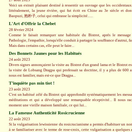
Voici un extrait plaisant destiné à ressentir un ouvrage que les occide
littéralement, la jeune rivière, qui fut écrit en Chine au 3e siècle et do
Baopuzi, 抱朴子, celui qui embrasse la simplicité......
L'Art d'Offrir la Chebet
28 février 2024
Comme le faisait remarquer une habituée du Bistrot, aprés le message 
Pathologie, l'empathie, lorsqu'elle conduit à partager la souffrance d'autrui, fai
Mais dans certains cas, elle peut le faire...
Des Bonnets Jaunes pour les Habitués
24 août 2023
Divers signes annonçaient la visite au Bistrot d'un grand lama et le Bistrot es
la visite de Lobsang Dragpa qui professait sa doctrine, il y a plus de 600
nous est familier, mais est-ce que Dragpa...
T'inquiète pas min tiot !
23 août 2023
C'est un habitué zélé du Bistrot qui approfondit systématiquement les messag
méditations et qui a développé une remarquable réceptivité... Il nous r
moment une vieille maison familiale, ce qui lui...
La Fameuse Authenticité Rosicrucienne
22 août 2023
Si la vulgarisation lewissienne du rosicrucianisme a permis d'habituer un n
à se familiariser avec le terme de rose-croix, cette vulgarisation a quelques e