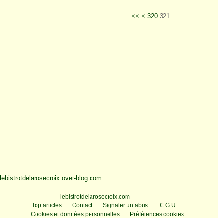
300
310
<<
<
320
321
lebistrotdelarosecroix.over-blog.com
Voir le profil de
lebistrotdelarosecroix.com
sur le portail Overblog
Top articles
Contact
Signaler un abus
C.G.U.
Cookies et données personnelles
Préférences cookies