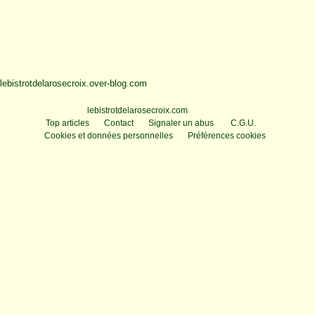
lebistrotdelarosecroix.over-blog.com
Voir le profil de
lebistrotdelarosecroix.com
sur le portail Overblog
Top articles
Contact
Signaler un abus
C.G.U.
Cookies et données personnelles
Préférences cookies