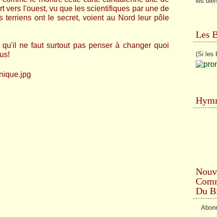
les bie
rt vers l'ouest, vu que les scientifiques par une de
s terriens ont le secret, voient au Nord leur pôle
Les 
 qu'il ne faut surtout pas penser à changer quoi
(Si les 
us!
Hymn
Nouv
Comme
Du Bi
Abonn