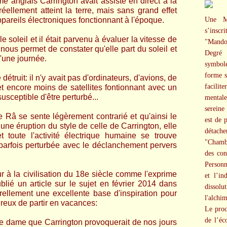
e anglais Carrington avait assisté en direct à la
éellement atteint la terre, mais sans grand effet
ppareils électroniques fonctionnant à l'époque.
Une M
s’inscr
e soleil et il était parvenu à évaluer la vitesse de
"Mand
nous permet de constater qu'elle part du soleil et
Degré 
d'une journée.
symbol
forme s
 détruit: il n'y avait pas d'ordinateurs, d'avions, de
facilit
et encore moins de satellites fontionnant avec un
usceptible d'être perturbé...
mental
sereine
Râ se sente légèrement contrarié et qu'ainsi le
est de 
une éruption du style de celle de Carrington, elle
détache
 toute l'activité électrique humaine se trouve
"Chamb
arfois perturbée avec le déclanchement pervers
des con
Personn
r à la civilisation du 18e siècle comme l'exprime
et l’in
blié un article sur le sujet en février 2014 dans
dissolu
ellement une excellente base d'inspiration pour
l'alchi
ireux de partir en vacances:
Le proc
de l’éc
 dame que Carrington provoquerait de nos jours