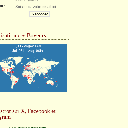
il
isation des Buveurs
1,305 Pageviews
Jul. 06th - Aug. 06th
strot sur X, Facebook et
agram
Le Bistrot sur Instagram