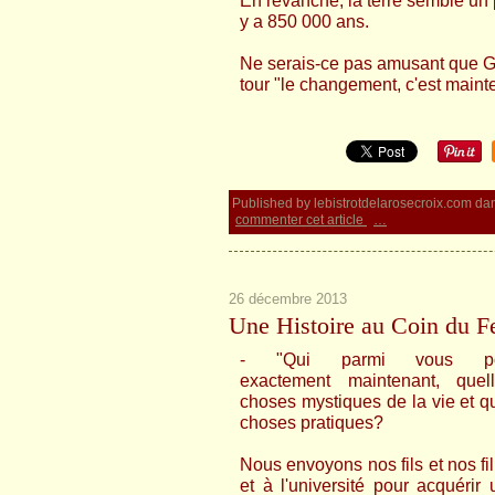
En revanche, la terre semble un pe
y a 850 000 ans.
Ne serais-ce pas amusant que Ge
tour "le changement, c'est mainte
Published by lebistrotdelarosecroix.com
da
commenter cet article
…
26 décembre 2013
Une Histoire au Coin du F
- "Qui parmi vous pou
exactement
maintenant, quel
choses mystiques de la vie et qu
choses pratiques?
Nous envoyons nos fils et nos fi
et à l'université pour acquérir