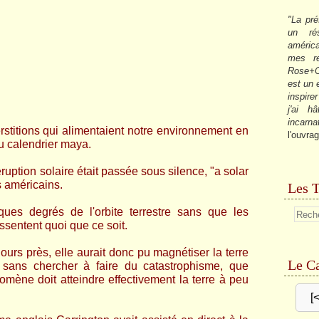
"La pré
un ré
américa
mes re
Rose+C
est un
inspire
j'ai h
incarna
titions qui alimentaient notre environnement en
l'ouvrag
u calendrier maya.
uption solaire était passée sous silence, "a solar
s américains.
Les T
ques degrés de l'orbite terrestre sans que les
sentent quoi que ce soit.
jours prè
s, elle aurait donc pu magnétiser la terre
Le Ca
r, sans chercher à faire du catastrophisme, que
omène doit atteindre effectivement la terre à peu
[