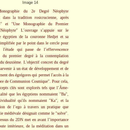
onographie du 2e Degré Néophyte
it dans la tradition rosicrucienne, après
o" et "Une Monographie du Premier
Néophyte" L’ouvrage s’appuie sur le
e égyptien de la couronne Hedjet et sa
implifiée par le point dans le cercle pour
er l'étude qui passe de l’effervescence
e du premier degré à la contemplation
 du deuxième. L'objectif concret du degré
parvenir à un état de développement et de
ment des égrégores qui permet l'accès à la
re de Communion Cosmique". Pour cela,
cepts clés sont explorés tels que l’Âme-
alité que les égyptiens nommaient "Ba",
dividualité qu'ils nommaient "Ka", et la
tion de l’ego à travers un pratique que
mie médiévale désignait comme le "solve".
essus du 2DN met en avant l’importance
oute intérieure, de la méditation dans un