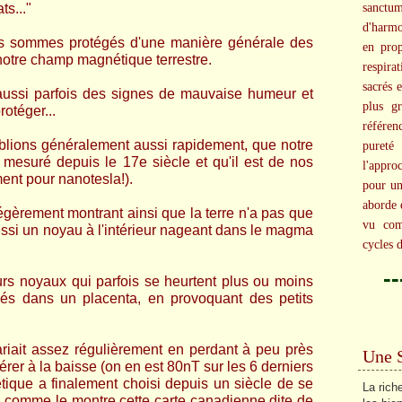
ts..."
sanct
d'harm
ous sommes protégés d'une manière générale des
en prop
 notre champ magnétique terrestre.
respira
sacrés 
aussi parfois des signes de mauvaise humeur et
plus g
otéger...
référen
blions généralement aussi rapidement, que notre
pureté 
mesuré depuis le 17e siècle et qu'il est de nos
l'appr
nt pour nanotesla!).
pour un
aborde 
légèreme
nt montrant ainsi que la terre n'a pas que
vu com
ussi un noyau à l'intérieur nageant dans le magma
cycles d
-
urs noyau
x qui parfois se heurtent plus ou moins
és dans un placenta, en provoquant des petits
iait assez régulièrement en perdant à peu près
Une 
rer à la baisse (on en est 80nT sur les 6 derniers
tique a finalement choisi depuis un siècle de se
La rich
e, comme le montre cette carte canadienne dite de