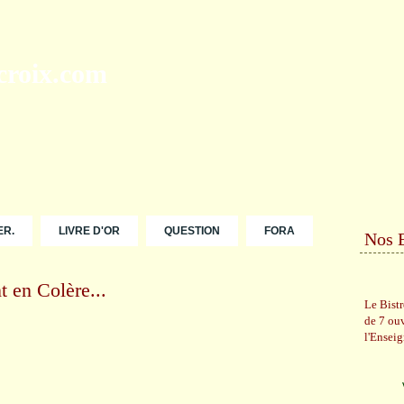
ER.
LIVRE D'OR
QUESTION
FORA
Nos 
t en Colère...
Le Bist
de 7 ou
l'Ensei