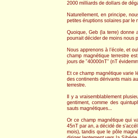
2000 milliards de dollars de déga
Naturellement, en principe, n
petites éruptions solaires par le
Quoique, Geb (la terre) donne 
pourrait décider de moins nous pr
Nous apprenons à l'école, et ou
champ magnétique terrestre est 
jours de "40000nT" (nT évidemme
Et ce champ magnétique varie 
des continents dérivants mais a
terrestre.
Il y a vraisemblablement plusie
gentiment, comme des quintupl
sauts magnétiques...
Or ce champ magnétique qui var
45nT par an, a décidé de s'accélé
mois), tandis que le pôle magné
diriger lentement vers la Sibéri