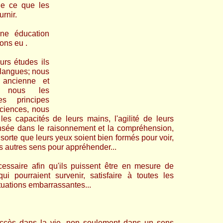
ue ce que les
rnir.
une éducation
ons eu .
rs études ils
 langues; nous
e ancienne et
; nous les
s principes
ciences, nous
es capacités de leurs mains, l'agilité de leurs
ensée dans le raisonnement et la compréhension,
sorte que leurs yeux soient bien formés pour voir,
rs autres sens pour appréhender...
essaire afin qu'ils puissent être en mesure de
ui pourraient survenir, satisfaire à toutes les
ituations embarrassantes...
succès dans la vie, non seulement dans un sens