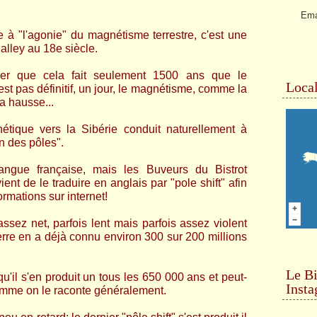
Ema
 à "l'agonie" du magnétisme terrestre, c'est une
alley au 18e siècle.
ner que cela fait seulement 1500 ans que le
Local
t pas définitif, un jour, le magnétisme, comme la
a hausse...
ique vers la Sibérie conduit naturellement à
on des pôles".
ngue française, mais les Buveurs du Bistrot
ient de le traduire en anglais par "pole shift" afin
rmations sur internet!
ssez net, parfois lent mais parfois assez violent
re en a déjà connu environ 300 sur 200 millions
Le Bi
qu'il s'en produit un tous les 650 000 ans et peut-
Inst
omme on le raconte généralement.