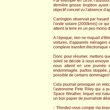
Par exemple en 1859, l'astronom
dernière grosse éruption ayant r
objectif concret vu l'absence d'a
Carrington observait par hasard l
l'onde solaire (2000km/s) ce qui 
atteint la terre en un peu moins 
A l'époque, rien ne risquait d'être
voitures, d'appareils ménagers 
complexe transfert électronique s
Donc pour résumer, mettons que 
soleil se décide à nous envoyer 
nous atteint en une journée et
endommagée, parfois stoppée, p
possible de certains dommages!
Cela pourrait provoquer un retou
l'astronome Pete Riley qui a pu
Space Weather, lequel est natur
un bon papier de journaliste dés
- "Rendez-vous compte ma brave