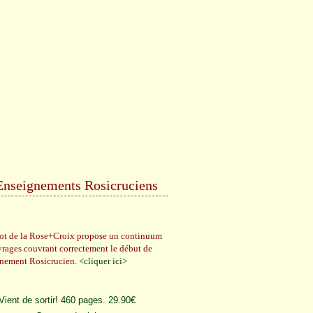
Enseignements Rosicruciens
rot de la Rose+Croix propose un continuum
vrages couvrant correctement le début de
gnement Rosicrucien.
<cliquer ici>
Vient de sortir! 460 pages. 29.90€