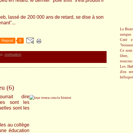
u en retard: le dernier "pôle shift" s'est produit il
b, lassé de 200 000 ans de retard, se dise à son
nant"...
Le Bistr
unique.
Créé e
Repost
0
"boisso
Ce sont 
ns
civilisation
libre,
rosicru
Les Hab
d'en re
héliopol
eu (6)
rrait dire
les sont les
elles sont les
lles au collège
 une éducation