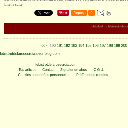
Lire la suite
Repost
0
Published by lebistrotdelar
100
110
120
130
140
150
160
170
180
<<
<
190
191
192
193
194
195
196
197
198
199
200
lebistrotdelarosecroix.over-blog.com
Voir le profil de
lebistrotdelarosecroix.com
sur le portail Overblog
Top articles
Contact
Signaler un abus
C.G.U.
Cookies et données personnelles
Préférences cookies