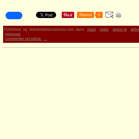
Repost
0
Published by lebistrotdelarosecroix.com
dans
maat
ordre
amon-ra
akhe
egregore
commenter cet article
…