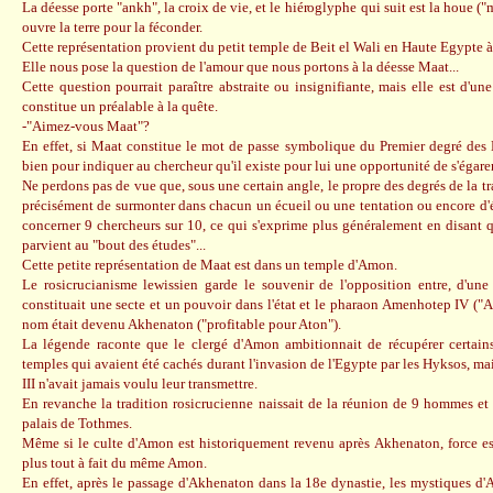
La déesse porte "ankh", la croix de vie, et le hiéroglyphe qui suit est la houe (
ouvre la terre pour la féconder.
Cette représentation provient du petit temple de Beit el Wali en Haute Egypte 
Elle nous pose la question de l'amour que nous portons à la déesse Maat...
Cette question pourrait paraître abstraite ou insignifiante, mais elle est d'u
constitue un préalable à la quête.
-"Aimez-vous Maat"?
En effet, si Maat constitue le mot de passe symbolique du Premier degré des 
bien pour indiquer au chercheur qu'il existe pour lui une opportunité de s'égarer
Ne perdons pas de vue que, sous une certain angle, le propre des degrés de la t
précisément de surmonter dans chacun un écueil ou une tentation ou encore d'
concerner 9 chercheurs sur 10, ce qui s'exprime plus généralement en disant 
parvient au "bout des études"...
Cette petite représentation de Maat est dans un temple d'Amon.
Le rosicrucianisme lewissien garde le souvenir de l'opposition entre, d'une
constituait une secte et un pouvoir dans l'état et le pharaon Amenhotep IV ("A
nom était devenu Akhenaton ("profitable pour Aton").
La légende raconte que le clergé d'Amon ambitionnait de récupérer certain
temples qui avaient été cachés durant l'invasion de l'Egypte par les Hyksos, ma
III n'avait jamais voulu leur transmettre.
En revanche la tradition rosicrucienne naissait de la réunion de 9 hommes e
palais de Tothmes.
Même si le culte d'Amon est historiquement revenu après Akhenaton, force est 
plus tout à fait du même Amon.
En effet, après le passage d'Akhenaton dans la 18e dynastie, les mystiques d'