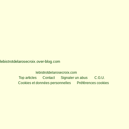
lebistrotdelarosecroix.over-blog.com
Voir le profil de
lebistrotdelarosecroix.com
sur le portail Overblog
Top articles
Contact
Signaler un abus
C.G.U.
Cookies et données personnelles
Préférences cookies