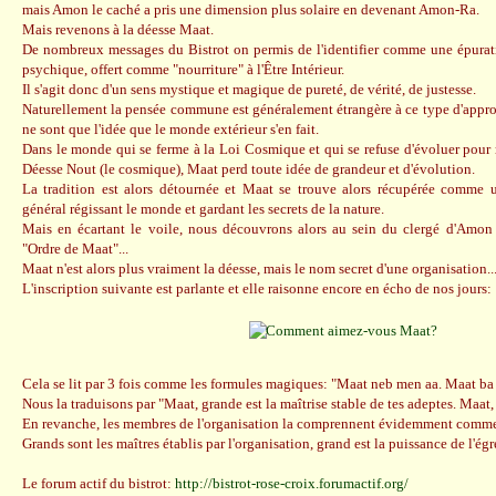
mais Amon le caché a pris une dimension plus solaire en devenant Amon-Ra.
Mais revenons à la déesse Maat.
De nombreux messages du Bistrot on permis de l'identifier comme une épurati
psychique, offert comme "nourriture" à l'Être Intérieur.
Il s'agit donc d'un sens mystique et magique de pureté, de vérité, de justesse.
Naturellement la pensée commune est généralement étrangère à ce type d'approch
ne sont que l'idée que le monde extérieur s'en fait.
Dans le monde qui se ferme à la Loi Cosmique et qui se refuse d'évoluer pour r
Déesse Nout (le cosmique), Maat perd toute idée de grandeur et d'évolution.
La tradition est alors détournée et Maat se trouve alors récupérée comme 
général régissant le monde et gardant les secrets de la nature.
Mais en écartant le voile, nous découvrons alors au sein du clergé d'Amon 
"Ordre de Maat"...
Maat n'est alors plus vraiment la déesse, mais le nom secret d'une organisation..
L'inscription suivante est parlante et elle raisonne encore en écho de nos jours:
Cela se lit par 3 fois comme les formules magiques: "Maat neb men aa. Maat ba 
Nous la traduisons par "Maat, grande est la maîtrise stable de tes adeptes. Maat,
En revanche, les membres de l'organisation la comprennent évidemment comm
Grands sont les maîtres établis par l'organisation, grand est la puissance de l'égr
Le forum actif du bistrot:
http://bistrot-rose-croix.forumactif.org/