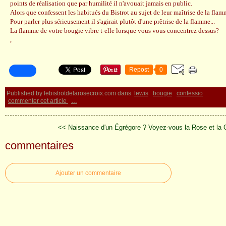
points de réalisation que par humilité il n'avouait jamais en public.
Alors que confessent les habitués du Bistrot au sujet de leur maîtrise de la fla
Pour parler plus sérieusement il s'agirait plutôt d'une prêtrise de la flamme...
La flamme de votre bougie vibre t-elle lorsque vous vous concentrez dessus?
,
Repost
0
Published by lebistrotdelarosecroix.com
dans
lewis
bougie
confessio
commenter cet article
…
<< Naissance d'un Égrégore ?
Voyez-vous la Rose et la C
commentaires
Ajouter un commentaire