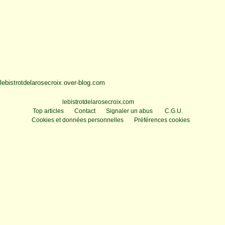
lebistrotdelarosecroix.over-blog.com
Voir le profil de
lebistrotdelarosecroix.com
sur le portail Overblog
Top articles
Contact
Signaler un abus
C.G.U.
Cookies et données personnelles
Préférences cookies