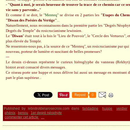
- "Quant à moi, je serais heureuse de trouver la trace de ce chemin car ce se
vie sans y parvenir..."
Et comme il se doit, le
"Menteq"
se divise en 2 parties les
"Etapes du Chemin
"Diwan des Poésies du Vertige"
...
Naturellement, nous reconnaissons dans la première partie les "Degrés Néophyt
Degrés du Temple" du rosicrucianisme lewissien.
Le "
Diwan
" était tout à la fois le "Lieu de Pouvoir", le "Cercle des Vertueux", e
plus élevée du Temple.
Ne ressentons-nous pas, à la source de ce "Menteq", un rosicrucianisme pur qui 
nouveau, porteur de lumière et suscitant de belles promesses?
---
Le dessin ci-dessus représente le curieux hiéroglyphe du vanneau (Rekhyt)
bistrot avait consacré divers messages.
Ce oiseau porte une huppe et nous délivre lui aussi un message en montrant d'
part le plan supérieur...
Repost
0
Published by lebistrotdelarosecroix.com
dans
faridadine
huppe
verdier
phénix
benou
1er degré néophyte
commenter cet article
…