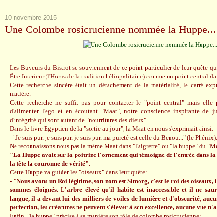
10 novembre 2015
Une Colombe rosicrucienne nommée la Huppe...
Les Buveurs du Bistrot se souviennent de ce point particulier de leur quête qui
Être Intérieur (l'Horus de la tradition héliopolitaine) comme un point central dan
Cette recherche sincère était un détachement de la matérialité, le carré exp
matière.
Cette recherche ne suffit pas pour contacter le "point central" mais elle
d'alimenter l'ego et en écoutant "Maat", notre conscience inspirante de jus
d'intégrité qui sont autant de "nourritures des dieux".
Dans le livre Egyptien de la "sortie au jour", la Maat en nous s'exprimait ainsi:
- "Je suis pur, je suis pur, je suis pur, ma pureté est celle du Benou..." (le Phénix).
Ne reconnaissons nous pas la même Maat dans "l'aigrette" ou "la huppe" du "M
"La Huppe avait sur la poitrine l'ornement qui témoigne de l'entrée dans la sp
la tête la couronne de vérité".
Cette Huppe va guider les "oiseaux" dans leur quête:
- "Nous avons un Roi légitime, son nom est Simorg, c'est le roi des oiseaux, i
sommes éloignés. L'arbre élevé qu'il habite est inaccessible et il ne sau
langue, il a devant lui des milliers de voiles de lumière et d'obscurité, auc
perfection, les créatures ne peuvent s'élever à son excellence, aucune vue n'ap
Enfin, "la huppe" précise à sa manière son rôle de colombe rosicrucienne: