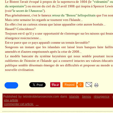
Le Bistrot l'avait évoqué à propos de la supernova de 1604 (le
"videamini" ou
du serpentaire"
) ou encore du ciel du 23 avril 1908 qui inspira à Spencer Lewi
(voir
"le secret de l'Amorcus"
).
Plus généralement, c'est le fameux
retour du "Benou" héliopolitain
que l'on no
Mais cette semaine les regards se tournent vers l'Islande...
En effet c'est un curieux oiseau que laisse apparaître cette aurore boréale...
Hasard? Coïncidence?
Toujours est-il qu'il y a une opportunité de s'interroger sur les raisons qui ferai
résurgence rosicrucienne...
Est-ce parce que ce pays apparaît comme un terrain favorable?
Songeons un instant que les islandais ont laissé leurs banques faire faillit
amendés et d'autres emprisonnés après la crise de 2008...
Le modèle bancaire du système keynésien qui nous semble pourtant incon
oubliettes de l'histoire et l'Islande qui a conservé intactes ses valeurs éducati
publique semble désormais émerger de ses difficultés et proposer au monde 
nouvelle civilisation.
Repost
0
Published by lebistrotdelarosecroix.com
dans
islande
benou
résurgence
elie artiste
commenter cet article
…