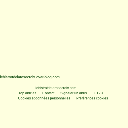
lebistrotdelarosecroix.over-blog.com
Voir le profil de
lebistrotdelarosecroix.com
sur le portail Overblog
Top articles
Contact
Signaler un abus
C.G.U.
Cookies et données personnelles
Préférences cookies