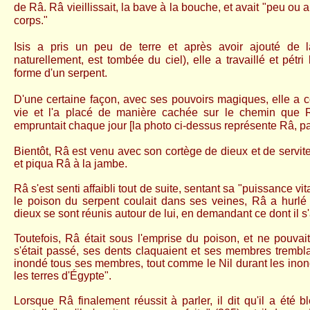
de Râ.
Râ vieillissait, la bave à la bouche, et avait "peu ou
corps."
Isis a pris un peu de terre et après avoir ajouté de 
naturellement, est tombée du ciel), elle a travaillé et pétri 
forme d'un serpent.
D'une certaine façon, avec ses pouvoirs magiques, elle a co
vie et l'a placé de manière cachée sur le chemin que 
empruntait chaque jour [la photo ci-dessus représente Râ, p
Bientôt, Râ est venu avec son cortège de dieux et de servit
et piqua Râ à la jambe.
Râ s'est senti affaibli tout de suite, sentant sa "puissance vi
le poison du serpent coulait dans ses veines, Râ a hurlé
dieux se sont réunis autour de lui, en demandant ce dont il s'
Toutefois, Râ était sous l'emprise du poison, et ne pouvait
s'était passé, ses dents claquaient et ses membres tremblai
inondé tous ses membres, tout comme le Nil durant les inon
les terres d'Égypte".
Lorsque Râ finalement réussit à parler, il dit qu'il a été 