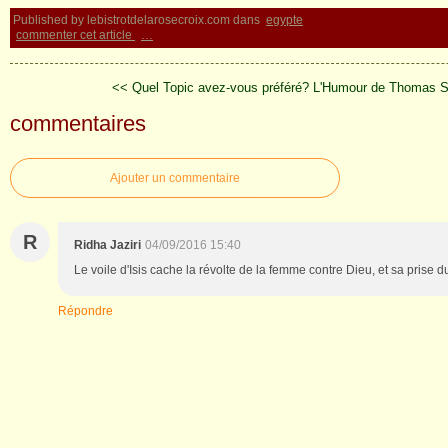
Published by lebistrotdelarosecroix.com
dans
egypte
commenter cet article
…
<< Quel Topic avez-vous préféré?
L'Humour de Thomas S
commentaires
Ajouter un commentaire
R
Ridha Jaziri
04/09/2016 15:40
Le voile d'Isis cache la révolte de la femme contre Dieu, et sa prise d
Répondre