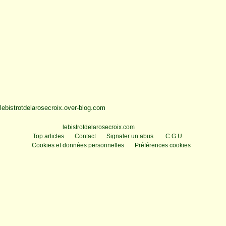
lebistrotdelarosecroix.over-blog.com
Voir le profil de
lebistrotdelarosecroix.com
sur le portail Overblog
Top articles
Contact
Signaler un abus
C.G.U.
Cookies et données personnelles
Préférences cookies