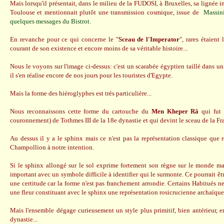
Mais lorsqu'il présentait, dans le milieu de la FUDOSI, à Bruxelles, sa lignée ini
Toulouse et mentionnait plutôt une transmission cosmique, issue de
Massini
quelques messages du Bistrot.
En revanche pour ce qui concerne le "
Sceau de l'Imperator
", rares étaient
courant de son existence et encore moins de sa véritable histoire...
Nous le voyons sur l'image ci-dessus: c'est un scarabée égyptien taillé dans u
il s'en réalise encore de nos jours pour les touristes d'Egypte.
Mais la forme des hiéroglyphes est très particulière...
Nous reconnaissons cette forme du cartouche du
Men Kheper Râ
qui fut 
couronnement) de Tothmes III de la 18e dynastie et qui devint le sceau de la Fra
Au dessus il y a le sphinx mais ce n'est pas la représentation classique que r
Champollion à notre intention.
Si le sphinx allongé sur le sol exprime fortement son règne sur le monde mani
important avec un symbole difficile à identifier qui le surmonte. Ce pourrait êtr
une certitude car la forme n'est pas franchement arrondie. Certains Habitués 
une fleur constituant avec le sphinx une représentation rosicrucienne archaïque
Mais l'ensemble dégage curieusement un style plus primitif, bien antérieur, en
dynastie...