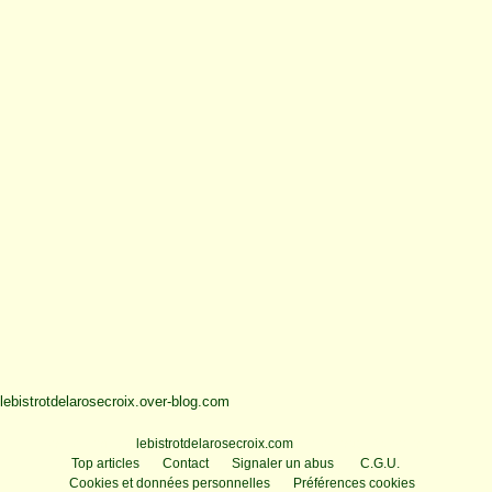
lebistrotdelarosecroix.over-blog.com
Voir le profil de
lebistrotdelarosecroix.com
sur le portail Overblog
Top articles
Contact
Signaler un abus
C.G.U.
Cookies et données personnelles
Préférences cookies