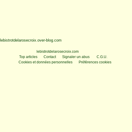
lebistrotdelarosecroix.over-blog.com
Voir le profil de
lebistrotdelarosecroix.com
sur le portail Overblog
Top articles
Contact
Signaler un abus
C.G.U.
Cookies et données personnelles
Préférences cookies