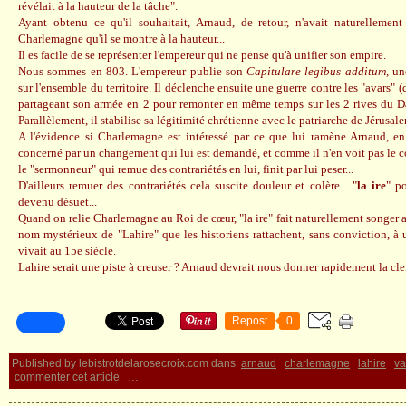
révélait à la hauteur de la tâche".
Ayant obtenu ce qu'il souhaitait, Arnaud, de retour, n'avait naturellemen
Charlemagne qu'il se montre à la hauteur...
Il es facile de se représenter l'empereur qui ne pense qu'à unifier son empire.
Nous sommes en 803. L'empereur publie son
Capitulare legibus additum,
une
sur l'ensemble du territoire. Il déclenche ensuite une guerre contre les "avars" (d
partageant son armée en 2 pour remonter en même temps sur les 2 rives du Dan
Parallèlement, il stabilise sa légitimité chrétienne avec le patriarche de Jérusal
A l'évidence si Charlemagne est intéressé par ce que lui ramène Arnaud, en
concerné par un changement qui lui est demandé, et comme il n'en voit pas le cô
le "sermonneur" qui remue des contrariétés en lui, finit par lui peser...
D'ailleurs remuer des contrariétés cela suscite douleur et colère... "
la ire
" p
devenu désuet...
Quand on relie Charlemagne au Roi de cœur, "la ire" fait naturellement songer 
nom mystérieux de "Lahire" que les historiens rattachent, sans conviction, à
vivait au 15e siècle.
Lahire serait une piste à creuser ? Arnaud devrait nous donner rapidement la clef
Repost
0
Published by lebistrotdelarosecroix.com
dans
arnaud
charlemagne
lahire
va
commenter cet article
…