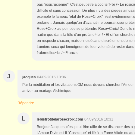
pas "rosicrucienne"! C'est peut être à cogiter!<br /> Le rosi
difficile et sans concession. De plus il y a des pièges amusant
exemple le fameux "état de Rose+Croix" n'est évidemment q
profane... Jamais quelqu'un d'avancé ne pourrait oser préte
Rose+Croix au point de se prétendre Rose+Croix! Donc le n
naître que dans la tête d'un profane!<br /> Et si l'on cherch
on respecte chacun, mais on les écarte discrètement de so
Lumière ceux qui témoignent de leur volonté de rester dans 
fraternelles<br /> Francis
J
jacques
04/09/2016 10:06
Par la méditation et les vibrations OM nous devons chercher l'Amou
arriver au mariage Alchimique.
Répondre
L
lebistrotdelarosecroix.com
04/09/2016 10:31
Bonjour Jacques, c'est peut-être utile de se distancer des a 
l'Amour Divin est il "Cosmique" et lié à la Force Vitale ou au c