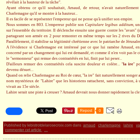
révélait à la hauteur de la tâche".
Ayant obtenu ce qu'il souhaitait, Arnaud, de retour, n'avait naturellemen
Charlemagne qu'il se montre à la hauteur...
Il es facile de se représenter l'empereur qui ne pense qu'à unifier son empire.
Nous sommes en 803. L'empereur publie son
Capitulare legibus additum,
une
sur l'ensemble du territoire. Il déclenche ensuite une guerre contre les "avars" (d
partageant son armée en 2 pour remonter en même temps sur les 2 rives du Dan
Parallèlement, il stabilise sa légitimité chrétienne avec le patriarche de Jérusal
A l'évidence si Charlemagne est intéressé par ce que lui ramène Arnaud, en
concerné par un changement qui lui est demandé, et comme il n'en voit pas le cô
le "sermonneur" qui remue des contrariétés en lui, finit par lui peser...
D'ailleurs remuer des contrariétés cela suscite douleur et colère... "
la ire
" p
devenu désuet...
Quand on relie Charlemagne au Roi de cœur, "la ire" fait naturellement songer 
nom mystérieux de "Lahire" que les historiens rattachent, sans conviction, à
vivait au 15e siècle.
Lahire serait une piste à creuser ? Arnaud devrait nous donner rapidement la clef
Repost
0
Published by lebistrotdelarosecroix.com
dans
arnaud
charlemagne
lahire
va
commenter cet article
…