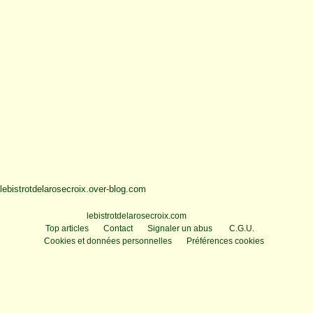
lebistrotdelarosecroix.over-blog.com
Voir le profil de
lebistrotdelarosecroix.com
sur le portail Overblog
Top articles
Contact
Signaler un abus
C.G.U.
Cookies et données personnelles
Préférences cookies