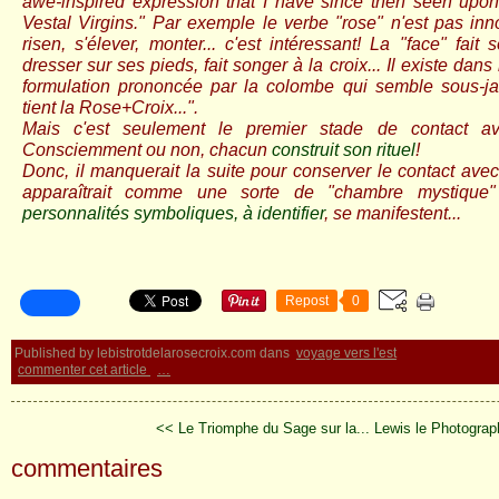
awe-inspired expression that I have since then seen upon
Vestal Virgins." Par exemple le verbe "rose" n'est pas inno
risen, s'élever, monter... c'est intéressant! La "face" fai
dresser sur ses pieds, fait songer à la croix... Il existe dans 
formulation prononcée par la colombe qui semble sous-jac
tient la Rose+Croix...".
Mais c'est seulement le premier stade de contact av
Consciemment ou non, chacun
construit son rituel
!
Donc, il manquerait la suite pour conserver le contact avec
apparaîtrait comme une sorte de "chambre mystique"
personnalités symboliques, à identifier
, se manifestent...
Repost
0
Published by lebistrotdelarosecroix.com
dans
voyage vers l'est
commenter cet article
…
<< Le Triomphe du Sage sur la...
Lewis le Photogra
commentaires