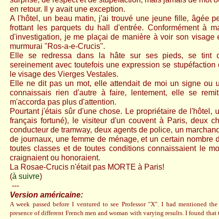
en retour. Il y avait une exception.
A l'hôtel, un beau matin, j'ai trouvé une jeune fille, âgée p
frottant les parquets du hall d'entrée. Conformément à m
d'investigation, je me plaçai de manière à voir son visage 
murmurai "Ros-a-e-Crucis".
Elle se redressa dans la hâte sur ses pieds, se tint d
sereinement avec toutefois une expression se stupéfaction q
le visage des Vierges Vestales.
Elle ne dit pas un mot, elle attendait de moi un signe o
connaissais rien d'autre à faire, lentement, elle se remi
m'accorda pas plus d'attention.
Pourtant j'étais sûr d'une chose. Le propriétaire de l'hôtel, u
français fortuné), le visiteur d'un couvent à Paris, deux c
conducteur de tramway, deux agents de police, un marchand 
de journaux, une femme de ménage, et un certain nombre d
toutes classes et de toutes conditions connaissaient le mo
craignaient ou honoraient.
La Rosae-Crucis n'était pas MORTE à Paris!
(
à suivre
)
---
Version américaine:
A week passed before I ventured to see Professor "X". I had mentioned the
presence of different French men and woman with varying results. I found that 