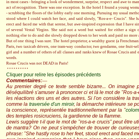
in most cases - bringing a look of wonderment, surprise, respect and awe to man
act of recognition. There was one exception. In the hotel I found a young woma
- scrubbing the floors of the lobby early one morning. Pursuing my usual metho
stood where I could watch her face, and said slowly, "Ros-a-e- Crucis". She ha
erect and faced me with that serene, but awe-inspired expression that I have s
of several Vestal Virgins. She said not a word but waited for either a sign
nothing else to do and she slowly dropped down to her work and paid no more a
But of one thing I was sure. The hotel proprietor, a wealthy guest (a Frenchman)
Paris, two taxicab drivers, one tram-way conductor, two gendarms, one fruit-se
girl and a number of others of all classes and ranks knew of Rosae Crucis and 
words.
Rosae Crucis was not DEAD in Paris!
* * * * * * * * * *
Cliquer pour relire les épisodes précédents
Commentaires:
----
Au premier degré ce texte semble bizarre... On imagin
déséquilibré s'amuser à prononcer ci et là le mot de "Ros-a-
les réactions des uns et des autres. Si l'on considère la tra
comme la
traversée d'un miroir
, la démarche intérieure se po
la conscience, représentée traditionnellement par la "
colo
des temples rosicruciens, la gardienne de la flamme.
Lewis suggère t-il que le mot de "ros-a-e crucis" peut être u
de mantra? On ne peut s'empécher de trouver de curieuses
phrase: "She hastly r
ose to her feet, stood erect and faced m