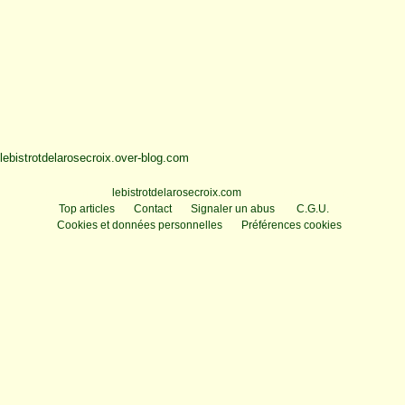
lebistrotdelarosecroix.over-blog.com
Voir le profil de
lebistrotdelarosecroix.com
sur le portail Overblog
Top articles
Contact
Signaler un abus
C.G.U.
Cookies et données personnelles
Préférences cookies