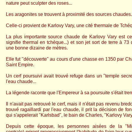
nature peut sculpter des roses...
L
es aragonites se trouvent à proximité des sources chaudes
Celle-ci provient de Karlovy Vary, une cité thermale de Tché
La plus importante source chaude de Karlovy Vary est cell
signifie thermal en tchèque...) et son jet sort de terre à 7
une bonne dizaine de mètres.
Elle fut "découverte" au cours d'une chasse en 1350 par Ch
Saint Empire.
Un cerf poursuivi avait trouvé refuge dans un "temple secr
l'eau chaude...
La légende raconte que l'Empereur à sa poursuite s'était trem
Il n'avait pas retrouvé le cerf, mais il n'était pas revenu bred
trouvé ragaillardi par l'eau chaude, il prit la décision de f
qui s'appelerait "Karlsbad", le bain de Charles, "Karlovy Var
Depuis cette époque, les personnes aisées de la "Mitt
centrale) prirent progressivement l'habitude de faire leur cu