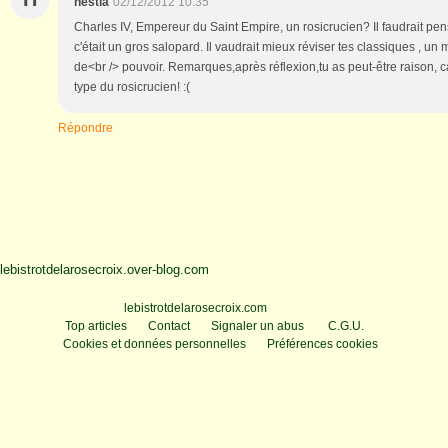
hestia
02/12/2012 10:35
Charles IV, Empereur du Saint Empire, un rosicrucien? Il faudrait pense
c'était un gros salopard. Il vaudrait mieux réviser tes classiques , u
de<br /> pouvoir. Remarques,après réflexion,tu as peut-être raison, car 
type du rosicrucien! :(
Répondre
lebistrotdelarosecroix.over-blog.com
Voir le profil de
lebistrotdelarosecroix.com
sur le portail Overblog
Top articles
Contact
Signaler un abus
C.G.U.
Cookies et données personnelles
Préférences cookies