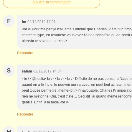
Ajouter un commentaire
F
fm
02/12/2012 17:01
<br /> Pour ma part je n'ai jamais affirmé que Charles IV était un "impé
contre ce type, en revanche vous avez l'air de connaître ou de sentir 
bien<br /> savoir quoi! <br />
Répondre
S
salam
02/12/2012 14:54
<br /> @hestia<br /> <br /> <br /> Difficile de ne pas penser à Napo 
quand on a le fric et le pouvoir qui va avec, on peut tout acheter, mêm
peut tout se permettre, même<br /> l'inavouable. Charles IV impérator
rien ne m'étonne! Oui, c'est triste.... Ceci dit j'ai quand même rencon
gentils. Enfin, à la base.<br />
Répondre
H