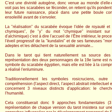
C'est une divinité autogène, donc venue au monde d'el
voit pas les scarabées se féconder, on retient qu'ils ponde
leur future naissance, placé dans une petite boule co
ensoleillé avant de s'envoler.
La "réalisation" du scarabée évoque l'idée de royauté et
chymiques", (le "y" du mot "chymique" insistant sur
d'alchimique) c'est à dire l'accueil de l'Être intérieur, le proc
l'éveil progressif de la "kundalini" et de ses fameuses "mo
adeptes et les détachent de la sexualité animale...
Dans le tarot qui tient naturellement sa source des i
représentation des deux personnages de la 19e lame est n
symbole du scarabée égyptien, mais elle est liée à la compr
a réalisé l'enluminure.
Traditionnellement les symboles rosicruciens, outr
compréhension (l'aspect direct, l'aspect abstrait intellectuel e
concernent 3 niveaux distincts d'application: le cherche
l'humanité.
Cela constituerait donc 9 approches fondamentales (3
représentation de chaque version du tarot insistera sur un