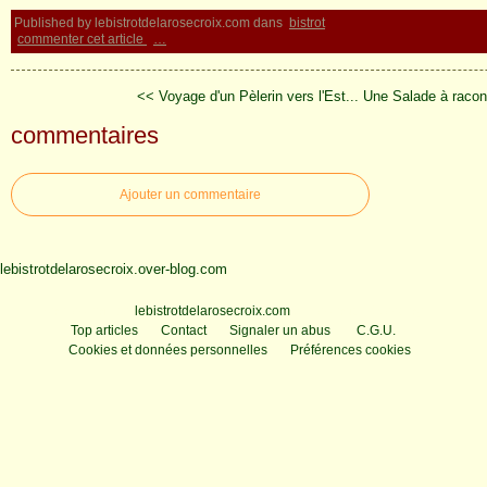
Published by lebistrotdelarosecroix.com
dans
bistrot
commenter cet article
…
<< Voyage d'un Pèlerin vers l'Est...
Une Salade à racont
commentaires
Ajouter un commentaire
lebistrotdelarosecroix.over-blog.com
Voir le profil de
lebistrotdelarosecroix.com
sur le portail Overblog
Top articles
Contact
Signaler un abus
C.G.U.
Cookies et données personnelles
Préférences cookies