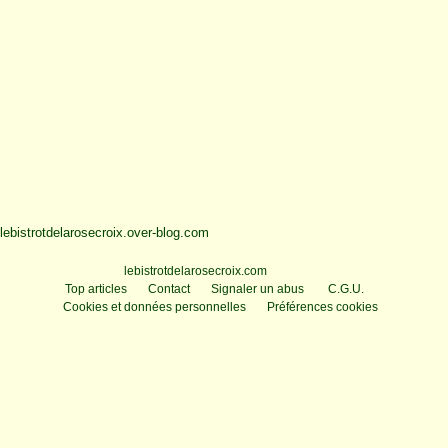
lebistrotdelarosecroix.over-blog.com
Voir le profil de
lebistrotdelarosecroix.com
sur le portail Overblog
Top articles
Contact
Signaler un abus
C.G.U.
Cookies et données personnelles
Préférences cookies