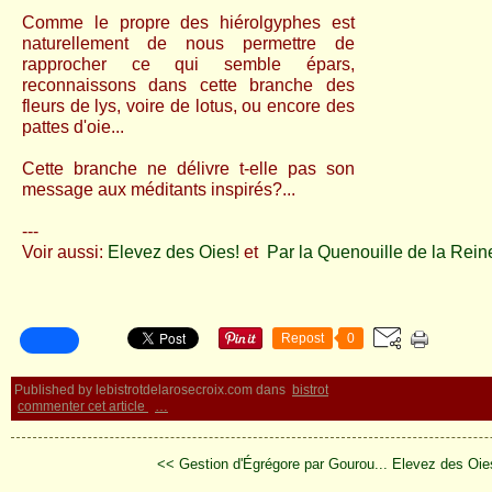
Comme le propre des hiérolgyphes est
naturellement de nous permettre de
rapprocher ce qui semble épars,
reconnaissons dans cette branche des
fleurs de lys, voire de lotus, ou encore des
pattes d'oie...
Cette branche ne délivre t-elle pas son
message aux méditants inspirés?...
---
Voir aussi:
Elevez des Oies!
et
Par la Quenouille de la Rei
Repost
0
Published by lebistrotdelarosecroix.com
dans
bistrot
commenter cet article
…
<< Gestion d'Égrégore par Gourou...
Elevez des Oie