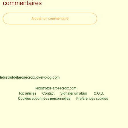
commentaires
Ajouter un commentaire
lebistrotdelarosecroix.over-blog.com
Voir le profil de
lebistrotdelarosecroix.com
sur le portail Overblog
Top articles
Contact
Signaler un abus
C.G.U.
Cookies et données personnelles
Préférences cookies