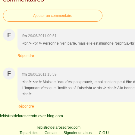
Ajouter un commentaire
F
fm
29/06/2011 00:51
<br /> <br /> Personne n'en parle, mais elle est mignone Nephtys.<br /
Répondre
F
fm
28/06/2011 15:59
<br /> <br /> Mais de l'eau c'est pas prouvé, le bol contient peut-être d
L'important c'est que l'invité soit à l'aise!<br /> <br /> <br /> A la bonne
<br />
Répondre
lebistrotdelarosecroix.over-blog.com
Voir le profil de
lebistrotdelarosecroix.com
sur le portail Overblog
Top articles
Contact
Signaler un abus
C.G.U.