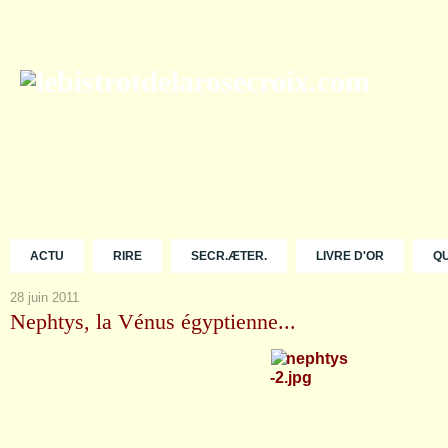
ACTU
RIRE
SECR.ÆTER.
LIVRE D'OR
Q
28 juin 2011
Nephtys, la Vénus égyptienne...