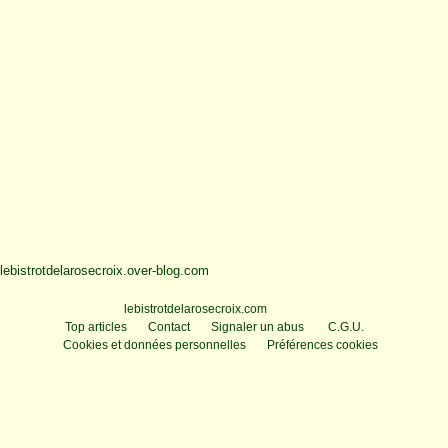
lebistrotdelarosecroix.over-blog.com
Voir le profil de
lebistrotdelarosecroix.com
sur le portail Overblog
Top articles
Contact
Signaler un abus
C.G.U.
Cookies et données personnelles
Préférences cookies