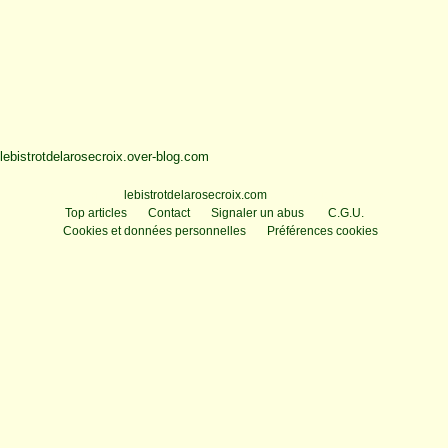
lebistrotdelarosecroix.over-blog.com
Voir le profil de
lebistrotdelarosecroix.com
sur le portail Overblog
Top articles
Contact
Signaler un abus
C.G.U.
Cookies et données personnelles
Préférences cookies