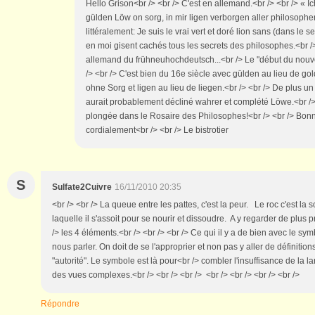
Hello Grison<br /> <br /> C'est en allemand.<br /> <br /> « I
gülden Löw on sorg, in mir ligen verborgen aller philosoph
littéralement: Je suis le vrai vert et doré lion sans (dans le s
en moi gisent cachés tous les secrets des philosophes.<br /> <
allemand du frühneuhochdeutsch...<br /> Le "début du nouv
/> <br /> C'est bien du 16e siècle avec gülden au lieu de go
ohne Sorg et ligen au lieu de liegen.<br /> <br /> De plus 
aurait probablement décliné wahrer et complété Löwe.<br /> 
plongée dans le Rosaire des Philosophes!<br /> <br /> Bonn
cordialement<br /> <br /> Le bistrotier
S
Sulfate2Cuivre
16/11/2010 20:35
<br /> <br /> La queue entre les pattes, c'est la peur. Le roc c'est la s
laquelle il s'assoit pour se nourir et dissoudre. A y regarder de plus 
/> les 4 éléments.<br /> <br /> <br /> Ce qui il y a de bien avec le symb
nous parler. On doit de se l'approprier et non pas y aller de définitio
"autorité". Le symbole est là pour<br /> combler l'insuffisance de la 
des vues complexes.<br /> <br /> <br /> <br /> <br /> <br /> <br />
Répondre