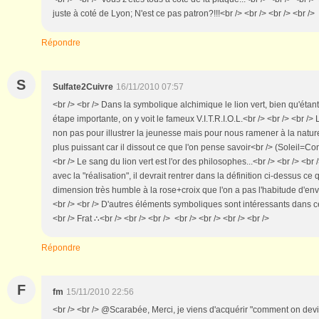
juste à coté de Lyon; N'est ce pas patron?!!!<br /> <br /> <br /> <br />
Répondre
S
Sulfate2Cuivre
16/11/2010 07:57
<br /> <br /> Dans la symbolique alchimique le lion vert, bien qu'éta
étape importante, on y voit le fameux V.I.T.R.I.O.L.<br /> <br /> <br /> L
non pas pour illustrer la jeunesse mais pour nous ramener à la nature
plus puissant car il dissout ce que l'on pense savoir<br /> (Soleil=Co
<br /> Le sang du lion vert est l'or des philosophes...<br /> <br /> <br
avec la "réalisation", il devrait rentrer dans la définition ci-dessus c
dimension très humble à la rose+croix que l'on a pas l'habitude d'envi
<br /> <br /> D'autres éléments symboliques sont intéressants dans ce
<br /> Frat ∴<br /> <br /> <br /> <br /> <br /> <br /> <br />
Répondre
F
fm
15/11/2010 22:56
<br /> <br /> @Scarabée, Merci, je viens d'acquérir "comment on devie