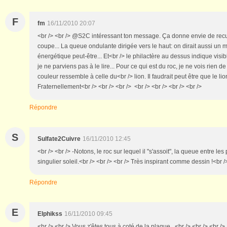
F
fm
16/11/2010 20:07
<br /> <br /> @S2C intéressant ton message. Ça donne envie de recu
coupe... La queue ondulante dirigée vers le haut: on dirait aussi u
énergétique peut-être... Et<br /> le philactère au dessus indique vi
je ne parviens pas à le lire... Pour ce qui est du roc, je ne vois rien de
couleur ressemble à celle du<br /> lion. Il faudrait peut être que le li
Fraternellement<br /> <br /> <br /> <br /> <br /> <br /> <br />
Répondre
S
Sulfate2Cuivre
16/11/2010 12:45
<br /> <br /> -Notons, le roc sur lequel il "s'assoit", la queue entre les 
singulier soleil.<br /> <br /> <br /> Très inspirant comme dessin !<br />
Répondre
E
Elphikss
16/11/2010 09:45
<br /> <br /> Vous z'êtes tous à coté de la plaque...<br /> <br /> <br />