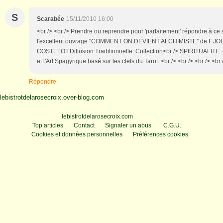
S
Scarabée
15/11/2010 16:00
<br /> <br /> Prendre ou reprendre pour 'parfaitement' répondre à ce 
l'excellent ouvrage "COMMENT ON DEVIENT ALCHIMISTE" de F.JO
COSTELOT.Diffusion Traditionnelle. Collection<br /> SPIRITUALITE. -
et l'Art Spagyrique basé sur les clefs du Tarot. <br /> <br /> <br /> <br 
Répondre
lebistrotdelarosecroix.over-blog.com
Voir le profil de
lebistrotdelarosecroix.com
sur le portail Overblog
Top articles
Contact
Signaler un abus
C.G.U.
Cookies et données personnelles
Préférences cookies