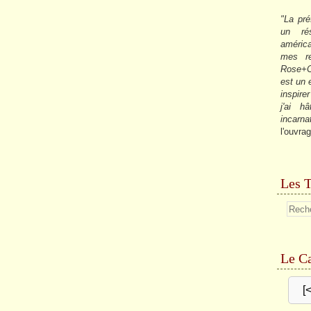
"La pré
un ré
américa
mes re
Rose+C
est un
inspire
j'ai h
incarna
l'ouvrag
Les T
Le Ca
[