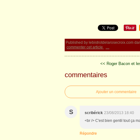
Published by lebistrotdelarosecroix.com
da
commenter cet article
…
<< Roger Bacon et le
commentaires
Ajouter un commentaire
S
scribérick
23/08/2013 18:40
<br /> C'est bien gentil tout ça mais
Répondre