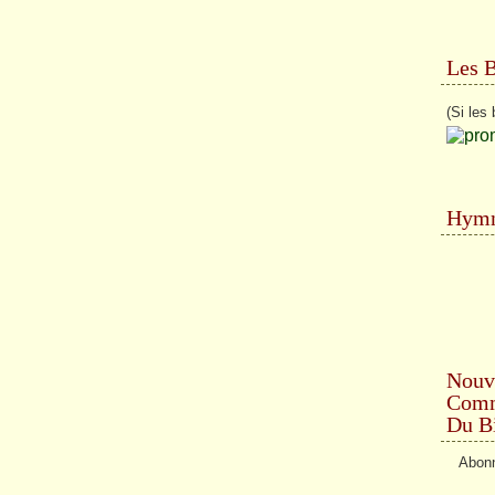
Les 
(Si les 
Hymn
Nouv
Comme
Du Bi
Abonn