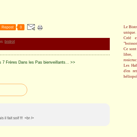
Le Bistr
Repost
0
unique.
Créé e
ns
bistrot
"boisso
Ce sont 
libre,
rosicru
s 7 Frères
Dans les Pas bienveillants... >>
Les Hab
d'en re
héliopol
 il fait soif !!! <br />