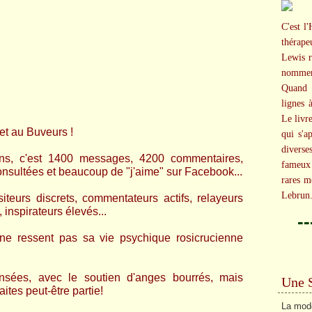
C'est l'
thérap
Lewis r
nommer
Quand c
lignes 
Le livr
et au Buveurs !
qui s'a
diverse
ans, c'est 1400 messages, 4200 commentaires,
fameux 
nsultées et beaucoup de "j'aime" sur Facebook...
rares m
Lebrun
siteurs discrets, commentateurs actifs, relayeurs
inspirateurs élevés...
-
i ne ressent pas sa vie psychique rosicrucienne
sées, avec le soutien d'anges bourrés, mais
Une 
ites peut-être partie!
La mode