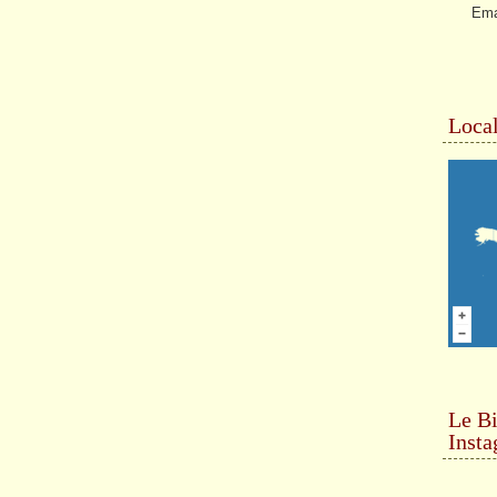
Ema
Local
Le Bi
Inst