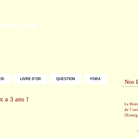
ER.
LIVRE D'OR
QUESTION
FORA
Nos 
x a 3 ans !
Le Bist
de 7 ou
l'Ensei