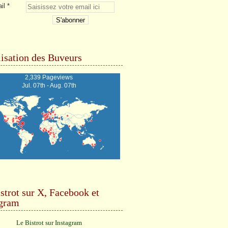
il
isation des Buveurs
2,339 Pageviews
Jul. 07th - Aug. 07th
strot sur X, Facebook et
agram
Le Bistrot sur Instagram