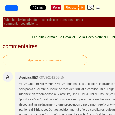
Repost
0
Published by lebistrotdelarosecroix.com
dans
rose+croix
commenter cet article
…
<< Saint-Germain, le Cavalier...
À la Découverte du "Jihi
commentaires
Ajouter un commentaire
A
AegidiusREX
08/08/2012 09:15
<br /> Cher fm,<br /> <br /> <br /> certains sites acceptent la graphie
sais pas à quel titre puisque ce mot vient du latin corollarium qui sign
(donnée en récompense aux acteurs).<br /> <br /> <br /> Ensuite, ce mo
“pourboire” ou “gratification” puis a été récupéré par la mathémati
découlant immédiatement d'une proposition déjà démontrée”.<br /> <
parlions d'Ethica, cet écrit est évidemment truffé de corollaires puisq
geometrico, selon l'ordre géométrique.<br /> <br /> <br /> Vale et vis 