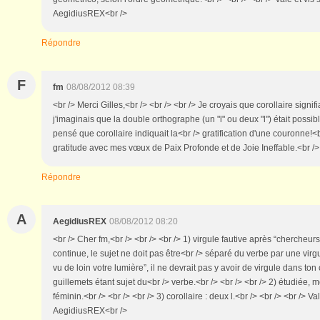
AegidiusREX<br />
Répondre
F
fm
08/08/2012 08:39
<br /> Merci Gilles,<br /> <br /> <br /> Je croyais que corollaire signifi
j'imaginais que la double orthographe (un "l" ou deux "l") était possibl
pensé que corollaire indiquait la<br /> gratification d'une couronne!<b
gratitude avec mes vœux de Paix Profonde et de Joie Ineffable.<br />
Répondre
A
AegidiusREX
08/08/2012 08:20
<br /> Cher fm,<br /> <br /> <br /> 1) virgule fautive après “chercheur
continue, le sujet ne doit pas être<br /> séparé du verbe par une virg
vu de loin votre lumière”, il ne devrait pas y avoir de virgule dans ton 
guillemets étant sujet du<br /> verbe.<br /> <br /> <br /> 2) étudiée,
féminin.<br /> <br /> <br /> 3) corollaire : deux l.<br /> <br /> <br /> Va
AegidiusREX<br />