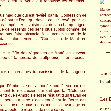
e. C'est la "vérité qui repousse les ennemis",
s...
Mando 
sus magique qui est révélé par la "Confession de
approc
 détourné l'eau qui devait couler" revêt pour les
concep
as empêcher le voisin d'avoir son champ irrigué.
symbol
ique de ressentir des sens plus subtils comme "ne
couvert
"ne pas faire obstacle à la transmission de la
avec le
ntant naturellement la "Confession de Maat" en
des rosi
science.
-
r que le "Vin des Vignobles de Maat" est devenu
,
ροσία" (ambrosia de "
aμϐρόσιος
"
ambrosios=
race de certaines transmissions de la sagesse
Une 
La pati
ue l'Ambroisie est apportée aux Dieux par des
lement le rosicrucien qui sait que la "Colombe"
nd que l'Ambroisie est le résultat d'un travail de
Les 
 libère sur terre (l'occident étant la "terre des
tels"), lorsque nous nous mettons davantage en
(Si les 
s appeler le ressenti de notre cœur.