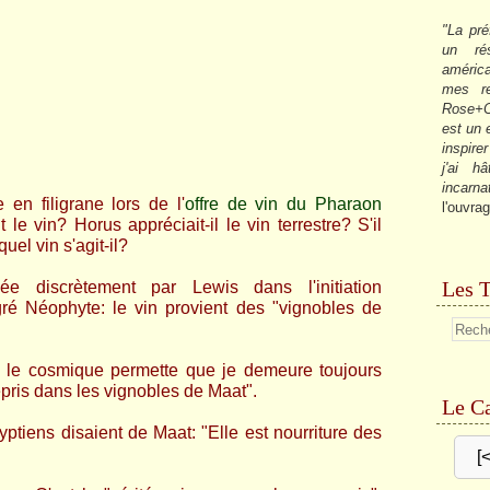
"La pré
un ré
américa
mes re
Rose+C
est un
inspire
j'ai h
incarna
en filigrane lors de l'
offre de vin du Pharaon
l'ouvrag
t le vin? Horus appréciait-il le vin terrestre? S'il
uel vin s'agit-il?
Les T
 discrètement par Lewis dans l'initiation
ré Néophyte: le vin provient des "vignobles de
e le cosmique permette que je demeure toujours
repris dans les vignobles de Maat".
Le Ca
égyptiens disaient de Maat: "Elle est nourriture des
[