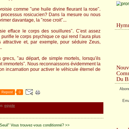
roisie comme "une huile divine fleurant la rose".
 processus rosicucien? Dans la mesure ou nous
rimer davantage, la "rose croit"...
Hymn
sie efface le corps des souillures". C'est assez
 purifie le corps psychique ce qui rend l'aura plus
 attractive et, par exemple, pour séduire Zeus,
.
recs, "au départ, de simple mortels, lorsqu'ils
nt immortels". Nous reconnaissons évidemment la
Nouv
n incarnation pour activer le véhicule éternel de
Comme
Du Bi
Abonn
Repost
0
Ema
ns
egypte
Seuil"
Vous trouvez-vous conditionné? >>