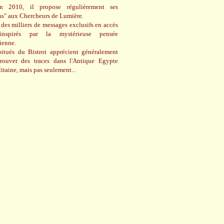
n 2010, il propose régulièrement ses
ns" aux Chercheurs de Lumière.
des milliers de messages exclusifs en accès
 inspirés par la mystérieuse pensée
cienne.
itués du Bistrot apprécient généralement
trouver des traces dans l'Antique Egypte
itaine, mais pas seulement...