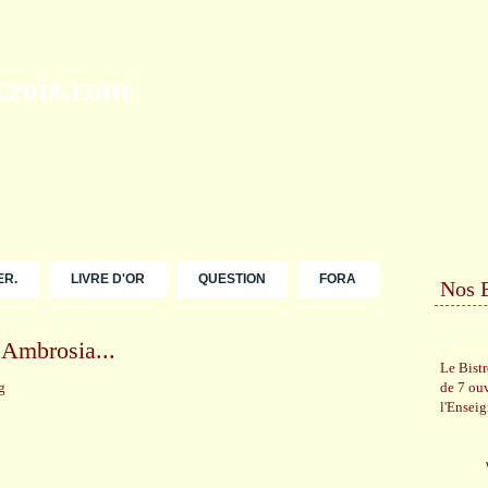
ER.
LIVRE D'OR
QUESTION
FORA
Nos 
'Ambrosia...
Le Bist
de 7 ou
l'Ensei