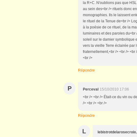
la R+C. N'oublions pas que HSL 
au sein des<br /> rituels donc 
monographies. Ils le laissent ent
le rituel de la Tenue de<br /> Log
à la poésie de ce rituel, de la m
luminaires et des paroles du<br
soleil sur le damier symbolique e
vers la vieille Terre éclairée par 
fraternellement,<br /> <br /> <br 
<br />
Répondre
P
Perceval
15/10/2010 17:06
<br /> <br /> Était-ce du vin ou 
/> <br /> <br />
Répondre
L
lebistrotdelarosecroi