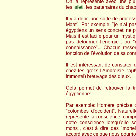
On la représente avec une plum
les
Isfeti
, les partenaires du chao
Il y a donc une sorte de proces
Maat". Par exemple, "je n'ai pas
égyptiens un sens concret: ne p
Mais il est facile pour un myst
pas détourner l'énergie", ou 
connaissance"... Chacun resse
fonction de l'évolution de sa con
Il est intéressant de constate
chez les grecs l'Ambroisie,
aμϐ
"
immortel) breuvage des dieux.
Cela permet de retrouver la t
égyptienne:
Par exemple: Homère précise q
"colombes d'occident". Naturel
représente la conscience, compre
notre conscience lorsqu'elle se
morts", c'est à dire des "mor
accord avec ce que nous pourrion