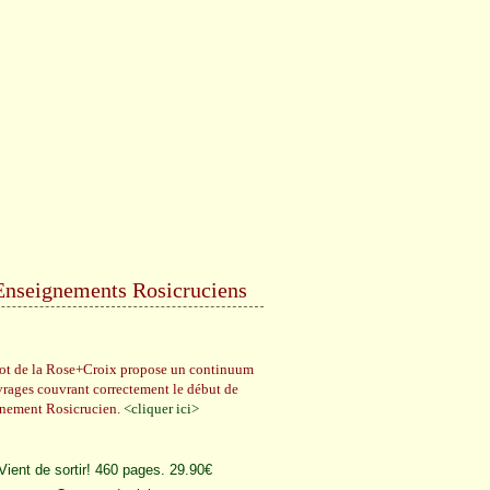
Enseignements Rosicruciens
rot de la Rose+Croix propose un continuum
vrages couvrant correctement le début de
gnement Rosicrucien.
<cliquer ici>
Vient de sortir! 460 pages. 29.90€