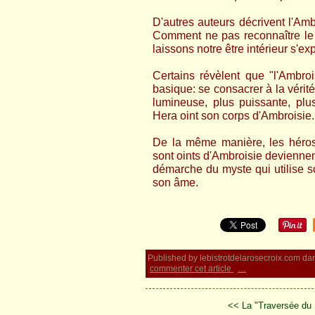
D'autres auteurs décrivent l'Amb
Comment ne pas reconnaître le
laissons notre être intérieur s'exp
Certains révèlent que "l'Ambroi
basique: se consacrer à la vérité
lumineuse, plus puissante, plus
Hera oint son corps d'Ambroisie..
De la même manière, les héros g
sont oints d'Ambroisie devienne
démarche du myste qui utilise so
son âme.
Published by lebistrotdelarosecroix.com
da
commenter cet article
…
<< La "Traversée du 