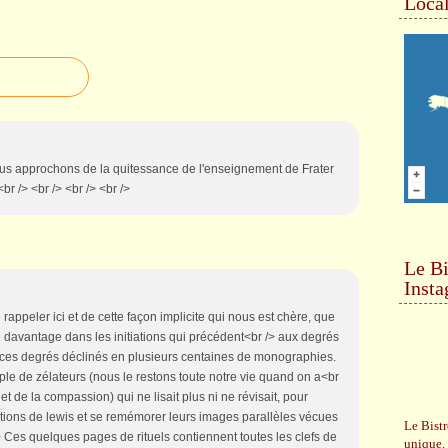
Local
nous approchons de la quitessance de l'enseignement de Frater
r /> <br /> <br /> <br />
Le Bi
Inst
 rappeler ici et de cette façon implicite qui nous est chère, que
 davantage dans les initiations qui précédent<br /> aux degrés
 ces degrés déclinés en plusieurs centaines de monographies.
ple de zélateurs (nous le restons toute notre vie quand on a<br
 et de la compassion) qui ne lisait plus ni ne révisait, pour
tiations de lewis et se remémorer leurs images parallèles vécues
Le Bistr
> Ces quelques pages de rituels contiennent toutes les clefs de
unique.