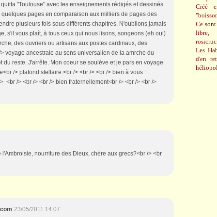
quitta "Toulouse" avec les enseignements rédigés et dessinés
Créé e
en quelques pages en comparaison aux milliers de pages des
"boisso
Ce sont 
endre plusieurs fois sous différents chapitres. N'oublions jamais
libre,
e, s'il vous plaît, à tous ceux qui nous lisons, songeons (eh oui)
rosicru
arche, des ouvriers ou artisans aux postes cardinaux, des
Les Hab
 /> voyage ancestrale au sens universalien de la amrche du
d'en re
t du reste. J'arrête. Mon coeur se soulève et je pars en voyage
héliopol
le<br /> plafond stellaire.<br /> <br /> <br /> bien à vous
/> <br /> <br /> <br /> bien fraternellement<br /> <br /> <br />
de l'Ambroisie, nourriture des Dieux, chère aux grecs?<br /> <br
x.com
23/05/2011 14:07