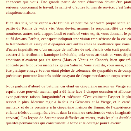
chanceux que vous. Une grande partie de cette éducation devait être prati
sérieuse, concernant le travail, la santé et d’autres formes de service, c’est Sa
cinquième maison.
Bien des fois, votre esprit a été troublé et perturbé par votre propre santé et 
partie du Karma de votre vie. Vous deviez assumer la responsabilité de votr
nombreux autres, cela a approfondi et renforcé votre esprit, vous donnant le p
au fil des ans. Parfois, cet aspect indiquait une vision trop sérieuse de la vie, 
la Rétribution et essayiez d’épargner aux autres âmes la souffrance que vous
d’actes impulsifs ou d’un manque de maîtrise de soi. Parfois cela était possib
assister à la rétribution karmique inévitable, cela vous attristait et vous dépri
émotions n’avaient pas été fortes (Mars et Vénus en Cancer), bien que trè
contrôle par le pouvoir mental exigé par Saturne. Vous avez dû, vous aussi, app
être pratique et sage, tout en étant pleine de tolérance, de sympathie et de com
précieuses pour une âme très noble essayant de s’exprimer dans un corps terrest
Nous parlons d’abord de Saturne, car étant en cinquième maison en Vierge en 
esprit, votre pouvoir mental, qui a dû faire face à chaque occasion et affronte
avec patience, raison, longanimité et tolérance. C’est vraiment l’aspect le pl
ressort le plus. Mercure régit à la fois les Gémeaux et la Vierge, et le carr
mentaux et de la première à la cinquième maison du Karma, de l’expérience 
enfants (réels ou imaginés, vivant dans la chair, ou créations de votre imaginati
cerveau). Les leçons de Saturne sont difficiles au mieux, mais les plus durabl
qualités permanentes qui construisent la force et le courage pour l’avenir.