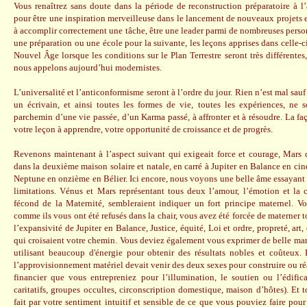
Vous renaîtrez sans doute dans la période de reconstruction préparatoire à
pour être une inspiration merveilleuse dans le lancement de nouveaux projets et
à accomplir correctement une tâche, être une leader parmi de nombreuses pers
une préparation ou une école pour la suivante, les leçons apprises dans celle-ci
Nouvel Âge lorsque les conditions sur le Plan Terrestre seront très différentes,
nous appelons aujourd’hui modernistes.
L’universalité et l’anticonformisme seront à l’ordre du jour. Rien n’est mal sauf s
un écrivain, et ainsi toutes les formes de vie, toutes les expériences, ne
parchemin d’une vie passée, d’un Karma passé, à affronter et à résoudre. La fa
votre leçon à apprendre, votre opportunité de croissance et de progrès.
Revenons maintenant à l’aspect suivant qui exigeait force et courage, Mars
dans la deuxième maison solaire et natale, en carré à Jupiter en Balance en ci
Neptune en onzième en Bélier. Ici encore, nous voyons une belle âme essayant 
limitations. Vénus et Mars représentant tous deux l’amour, l’émotion et la c
fécond de la Maternité, sembleraient indiquer un fort principe maternel. Vo
comme ils vous ont été refusés dans la chair, vous avez été forcée de materner t
l’expansivité de Jupiter en Balance, Justice, équité, Loi et ordre, propreté, art,
qui croisaient votre chemin. Vous deviez également vous exprimer de belle mani
utilisant beaucoup d'énergie pour obtenir des résultats nobles et coûteux
l’approvisionnement matériel devait venir des deux sexes pour construire ou réa
financier que vous entrepreniez pour l’illumination, le soutien ou l’édific
caritatifs, groupes occultes, circonscription domestique, maison d’hôtes). Et 
fait par votre sentiment intuitif et sensible de ce que vous pouviez faire pou