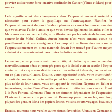
pouviez utiliser cette force créative cardinale du Cancer (Vénus et Mars) pour 
succès.
Cela signifie aussi des changements dans l’approvisionnement matériel et
nécessaire pour éviter le gaspillage ou l’extravagance. Planifier, 
l’approvisionnement du jour. Ces deux planètes en carré à Neptune en onzièm
que vous aviez l’aide d’amis, et que vous deviez également les aider, et les i
Mais vous avez souvent été déçue ou illusionnée par les enfants de la terre, soi
comme le dit Mabel Collins, Aucun homme n’est votre ennemi, aucun ho
pareillement sont vos enseignants. Les propositions financières vous ont so
l’approvisionnement en biens matériels devait être trouvé par d’autres mo
aidaient et vous soutenaient dans toutes les luttes matérielles.
Cependant, nous pouvons voir l’autre côté, et réaliser que pour apprendre
merveilleusement bénie et protégée parce que le Soleil était en sextile à Nept
atteindre tout ce que vous désiriez ou aspiriez à être et à devenir, par des aides 
sur ce plan que sur l’autre. Ensuite, votre ingéniosité innée, votre inventivité, 
volonté de coopérer et de travailler parmi les humbles ou les moins brillants, en
plus noble de leur nature, vous ont apporté le meilleur. Neptune en Bélier r
impressions, inspire l’âme d’énergie créative et d’initiative pour avancer. Étant
à la Pars Fortuna, sûrement l’âme et ses fortunes dépendaient de l’expressio
l’Univers à travers votre personnalité. Beaucoup passe par un feu, une énerg
plupart des gens, et liée à des papiers, lettres, voisins, courts voyages, beaucoup
Ensuite, tournons nous vers les autres signes favorables. Uranus en Gémeaux se