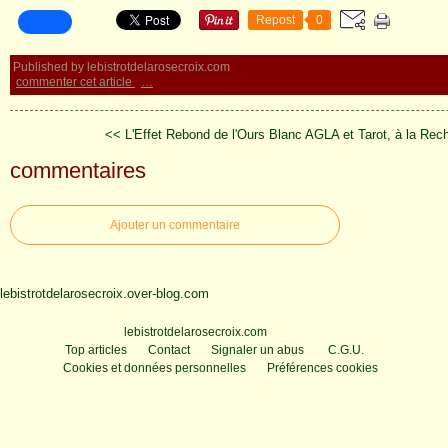
Repost
0
Published by lebistrotdelarosecroix.com
commenter cet article
…
<< L'Effet Rebond de l'Ours Blanc
AGLA et Tarot, à la Rec
commentaires
Ajouter un commentaire
lebistrotdelarosecroix.over-blog.com
Voir le profil de
lebistrotdelarosecroix.com
sur le portail Overblog
Top articles
Contact
Signaler un abus
C.G.U.
Cookies et données personnelles
Préférences cookies