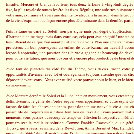
Ensuite, Mercure et Uranus favorisent tous deux la Lune à vingt-huit degrés 
fixe, la plus royale de toutes les étoiles fixes, Régulus, une aide très puissante
votre âme, exprimée à travers une dignité royale, dans la maison, dans le Group
de la vie, s’exprimant de façon encore plus déterminante dans la dernière partie 
Puis la Lune en carré au Soleil, non par signe mais par degré d’application,
d’harmonie en mariage, mais dans votre cas, cela peut avoir signifié une union
très différent de ce que l’on aurait pu attendre de vous. Non une âme sœur, m
protecteur, un bon pourvoyeur, un enfant de votre Karma, un travail à accomp
leçons à apprendre, une position dans la vie à gagner, et beaucoup de déve
pour votre vie future, que nous voyons être encore plus productive de bien et de
Avec tant de planètes du côté Est du Thème, vous deviez tracer votre p
opportunités d’avancer avec foi et courage, sans toujours attendre que les cir
déposent devant vous... Vous avez utilisé votre pouvoir pour le bien, et le bien
en mouvement.
Avec Mercure derrière le Soleil et la Lune lente en mouvement, vous êtes un ty
définitivement le génie de l’ordre auquel vous appartenez, et votre esprit c
façons de faire les choses anciennes, pour donner une nouvelle vie à une vie
possibilité de toujours réussir dans tout lieu ou travail où vous pouvez réali
moments, vous passiez beaucoup de temps en réflexion introspective, méditat
pour trouver la meilleure solution. Comme Franklin Roosevelt, qui a géré 
Trotsky, qui a réussi au milieu de la Révolution, Annie Besant et Max Heinde
message de Vérité dont il avait besoin. De la nature introspective naît un fort i