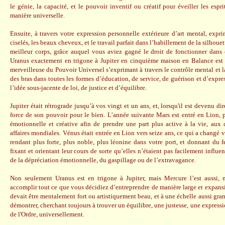
le génie, la capacité, et le pouvoir inventif ou créatif pour éveiller les espr
manière universelle.
Ensuite, à travers votre expression personnelle extérieure d’art mental, expri
ciselés, les beaux cheveux, et le travail parfait dans l’habillement de la silhoue
meilleur corps, grâce auquel vous aviez gagné le droit de fonctionner dans c
Uranus exactement en trigone à Jupiter en cinquième maison en Balance est en
merveilleuse du Pouvoir Universel s’exprimant à travers le contrôle mental et 
des bras dans toutes les formes d’éducation, de service, de guérison et d’expre
l’idée sous-jacente de loi, de justice et d’équilibre.
Jupiter était rétrograde jusqu’à vos vingt et un ans, et, lorsqu'il est devenu di
force de son pouvoir pour le bien. L’année suivante Mars est entré en Lion, 
émotionnelle et créative afin de prendre une part plus active à la vie, aux 
affaires mondiales. Vénus était entrée en Lion vers seize ans, ce qui a changé
rendant plus forte, plus noble, plus léonine dans votre port, et donnant du 
fixant et orientant leur cours de sorte qu’elles n’étaient pas facilement influe
de la dépréciation émotionnelle, du gaspillage ou de l’extravagance.
Non seulement Uranus est en trigone à Jupiter, mais Mercure l’est aussi,
accomplir tout ce que vous décidiez d’entreprendre de manière large et expansi
devait être mentalement fort ou artistiquement beau, et à une échelle aussi gr
démontrer, cherchant toujours à trouver un équilibre, une justesse, une expressio
de l'Ordre, universellement.