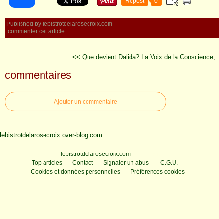
Repost
0
Published by lebistrotdelarosecroix.com
commenter cet article
…
<< Que devient Dalida?
La Voix de la Conscience,.
commentaires
Ajouter un commentaire
lebistrotdelarosecroix.over-blog.com
Voir le profil de
lebistrotdelarosecroix.com
sur le portail Overblog
Top articles
Contact
Signaler un abus
C.G.U.
Cookies et données personnelles
Préférences cookies