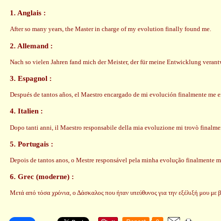
1. Anglais :
After so many years, the Master in charge of my evolution finally found me.
2. Allemand :
Nach so vielen Jahren fand mich der Meister, der für meine Entwicklung verantw
3. Espagnol :
Después de tantos años, el Maestro encargado de mi evolución finalmente me e
4. Italien :
Dopo tanti anni, il Maestro responsabile della mia evoluzione mi trovò finalme
5. Portugais :
Depois de tantos anos, o Mestre responsável pela minha evolução finalmente m
6. Grec (moderne) :
Μετά από τόσα χρόνια, ο Δάσκαλος που ήταν υπεύθυνος για την εξέλιξή μου με β