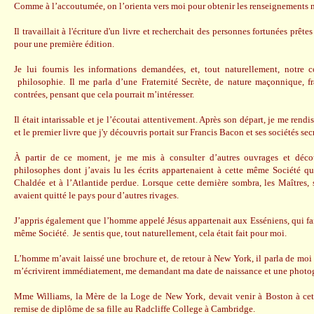
Comme à l’accoutumée, on l’orienta vers moi pour obtenir les renseignements n
Il travaillait à l'écriture d'un livre et recherchait des personnes fortunées prêtes
pour une première édition.
Je lui fournis les informations demandées, et, tout naturellement, notre 
philosophie. Il me parla d’une Fraternité Secrète, de nature maçonnique, f
contrées, pensant que cela pourrait m’intéresser.
Il était intarissable et je l’écoutai attentivement. Après son départ, je me rend
et le premier livre que j'y découvris portait sur Francis Bacon et ses sociétés sec
À partir de ce moment, je me mis à consulter d’autres ouvrages et déco
philosophes dont j’avais lu les écrits appartenaient à cette même Société qu
Chaldée et à l’Atlantide perdue. Lorsque cette dernière sombra, les Maîtres, s
avaient quitté le pays pour d’autres rivages.
J’appris également que l’homme appelé Jésus appartenait aux Esséniens, qui fai
même Société. Je sentis que, tout naturellement, cela était fait pour moi.
L’homme m’avait laissé une brochure et, de retour à New York, il parla de moi 
m’écrivirent immédiatement, me demandant ma date de naissance et une photo
Mme Williams, la Mère de la Loge de New York, devait venir à Boston à cett
remise de diplôme de sa fille au Radcliffe College à Cambridge.