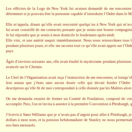
Les officiers de la Loge de New York lui avaient demandé de me rencontrer
déterminer si je pouvais être la personne capable d’introduire l’Ordre dans le 
Elle m’appela, disant qu’elle avait rencontré quelqu’un à New York qui m’ava
lui avait conseillé de me contacter, pensant que je serais une bonne compagnie
Je lui répondis que je serais à mon domicile le lendemain après-midi.
Elle vint, et une amitié naquit immédiatement. Nous nous retrouvâmes tous l
pendant plusieurs jours, et elle me raconta tout ce qu’elle avait appris sur l’Or
pays.
Âgée d’environ soixante ans, elle avait étudié le mysticisme pendant plusieurs an
avancée sur le Chemin.
Le Chef de l’Organisation avait reçu l’instruction de me rencontrer, et lorsqu’e
leur assura que j’étais sans aucun doute celle qui devait fonder l’Ordre
description qu’elle fit de moi correspondait à celle donnée par les Maîtres alors
On me demanda ensuite de former un Comité de Fondation, composé de cinq 
accomplir. Puis, l'on m’invita à assister à la première Convention à Pittsburgh, qu
J’écrivis à Sœur Williams que je n’avais pas d’argent pour aller à Pittsburgh, j
dollars à mon nom, et la pension hebdomadaire de Stanley ne nous permettait
nos frais mensuels.