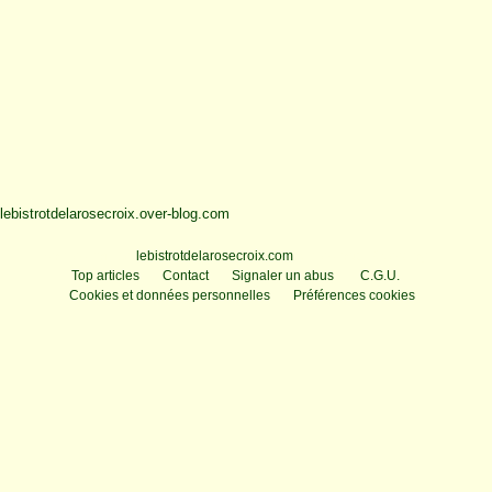
lebistrotdelarosecroix.over-blog.com
Voir le profil de
lebistrotdelarosecroix.com
sur le portail Overblog
Top articles
Contact
Signaler un abus
C.G.U.
Cookies et données personnelles
Préférences cookies