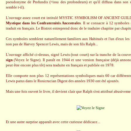
pseudonyme de Profundis (=issu des profondeurs) et qu'il diffusa dans son c
semble t-il).
L'ouvrage assez court est intitulé MYSTIC SYMBOLISM OF ANCIENT GUILDE
Mystique dans les Confraternités Ancestrales
. Il se consacre à 12 symboles 
traduit en français. Le Bistrot entreprend donc de le traduire chapitre par chapitr
Ces symboles semblent naturellement familiers aux Habitués et l'un d'eux les 
non pas de Harvey Spencer Lewis, mais de son fils Ralph...
L'ouvrage affiché ci-dessus, signé Lewis (tout court) sur la tranche de la couve
sign
(Voyez le Signe). Il paraît en 1944 et une version française (déjà anno
peut être encore plus tôt) sera traduite en français et publiée en 1978.
Elle comporte non plus 12 représentations symboliques mais 60 car différents
Lewis parus dans le Rosicrucian Digest des années 1930 ont été ajoutés.
Mais une fois ouvert le livre, il devient clair que Ralph s'est attribué abusiveme
Et une autre surprise apparaît avec cette curieuse dédicace...