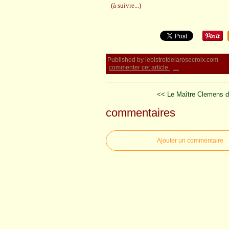
(à suivre...)
Published by lebistrotdelarosecroix.com
commenter cet article
…
<< Le Maître Clemens dev
commentaires
Ajouter un commentaire