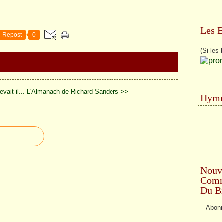
Les 
Repost
0
(Si les 
ait-il...
L'Almanach de Richard Sanders >>
Hymn
Nouv
Comme
Du Bi
Abonn