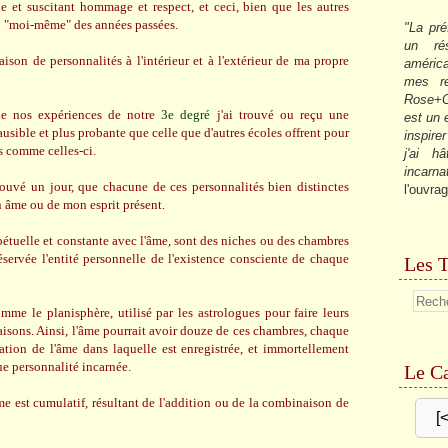
 et suscitant hommage et respect, et ceci, bien que les autres
du "moi-même" des années passées.
"La pré
un ré
son de personnalités à l'intérieur et à l'extérieur de ma propre
américa
mes re
Rose+C
de nos expériences de notre
3e degré
j'ai trouvé ou reçu une
est un
usible et plus probante que celle que d'autres écoles offrent pour
inspire
es comme celles-ci.
j'ai h
incarna
prouvé un jour, que chacune de ces personnalités bien distinctes
l'ouvrag
n âme ou de mon esprit présent.
erpétuelle et constante avec l'âme, sont des niches ou des chambres
éservée l'entité personnelle de l'existence consciente de chaque
Les T
mme le planisphère, utilisé par les astrologues pour faire leurs
aisons. Ainsi, l'âme pourrait avoir douze de ces chambres, chaque
tion de l'âme dans laquelle est enregistrée, et immortellement
e personnalité incarnée.
Le Ca
me est cumulatif, résultant de l'addition ou de la combinaison de
[