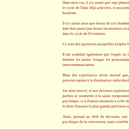
Dans mon cas, il n'y aurait que sept phases
le cycle de l'âme déjà achevées, et ma pers
huitième.
Il n'y aurait alors que douze de ces chambre
âme doit passer par douze incarnations avan
dans le cycle de l'évolution.
Ce sont des questions auxquelles j'espère t
Il me semblait également que l'esprit ou l
domine les autres lorsque les personnali
intercommunicantes.
Mais des expériences m'ont montré que, 
peuvent aspirer à la domination individuel
J'ai ainsi trouvé, et nos diverses expérien
parfois se soumettre à la saisie temporaire
psychique; et à d'autres moments à celle de
le désir d'assurer la plus grande précision s
Ainsi, passant au delà du décorum, une
psychique de la convention, mais contrôle 