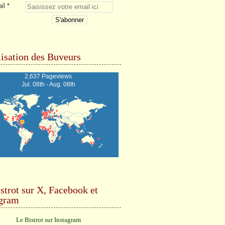
il
isation des Buveurs
2,637 Pageviews
Jul. 08th - Aug. 08th
strot sur X, Facebook et
agram
Le Bistrot sur Instagram