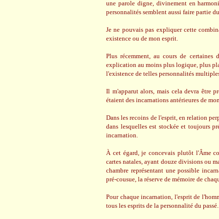
une parole digne, divinement en harmonie
personnalités semblent aussi faire partie 
Je ne pouvais pas expliquer cette combinai
existence ou de mon esprit.
Plus récemment, au cours de certaines 
explication au moins plus logique, plus pla
l'existence de telles personnalités multipl
Il m'apparut alors, mais cela devra être 
étaient des incarnations antérieures de mo
Dans les recoins de l'esprit, en relation p
dans lesquelles est stockée et toujours pr
incarnation.
À cet égard, je concevais plutôt l'Âme co
cartes natales, ayant douze divisions ou m
chambre représentant une possible incarna
pré-cousue, la réserve de mémoire de chaqu
Pour chaque incarnation, l'esprit de l'hom
tous les esprits de la personnalité du passé.