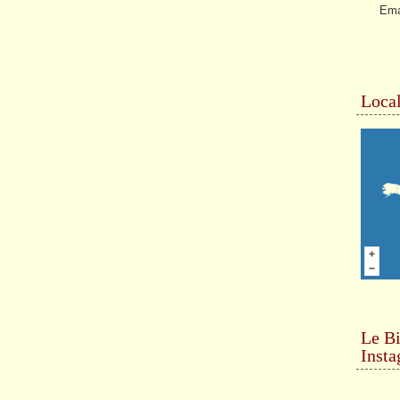
Ema
Local
Le Bi
Inst