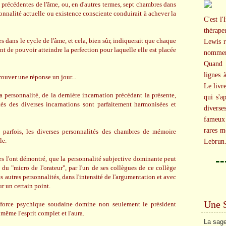
 précédentes de l'âme, ou, en d'autres termes, sept chambres dans
onnalité actuelle ou existence consciente conduirait à achever la
C'est l'
thérap
s dans le cycle de l'âme, et cela, bien sûr, indiquerait que chaque
Lewis r
t de pouvoir atteindre la perfection pour laquelle elle est placée
nommer
Quand c
lignes 
rouver une réponse un jour...
Le livr
a personnalité, de la dernière incarnation précédant la présente,
qui s'a
tés des diverses incarnations sont parfaitement harmonisées et
diverse
fameux 
rares m
parfois, les diverses personnalités des chambres de mémoire
le.
Lebrun
-
ces l'ont démontré, que la personnalité subjective dominante peut
 du "micro de l'orateur", par l'un de ses collègues de ce collège
s autres personnalités, dans l'intensité de l'argumentation et avec
ur un certain point.
Une 
 force psychique soudaine domine non seulement le président
même l'esprit complet et l'aura.
La sage