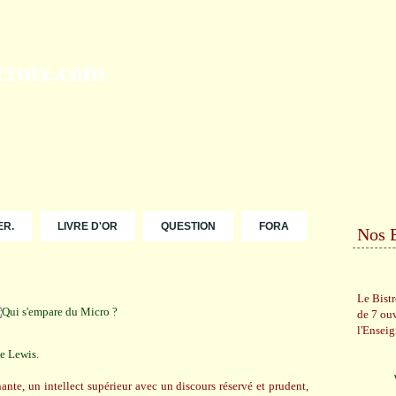
ER.
LIVRE D'OR
QUESTION
FORA
Nos 
Le Bist
de 7 ou
l'Ensei
de Lewis
.
ante, un intellect supérieur avec un discours réservé et prudent,