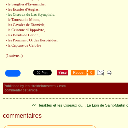
- le Sanglier d'Érymanthe,
- les Écuries d'Augias,
- les Oiseaux du Lac Stymphale,
- le Taureau de Minos,
- les Cavales de Diomède,
- la Ceinture d'Hippolyte,
- les Bœufs de Gérion,
- les Pommes d'Or des Hespérides,
- la Capture de Cerbère
(à suivre...)
Repost
0
Published by lebistrotdelarosecroix.com
commenter cet article
…
<< Herakles et les Oiseaux du...
Le Lion de Saint-Martin c
commentaires