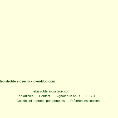
lebistrotdelarosecroix.over-blog.com
Voir le profil de
lebistrotdelarosecroix.com
sur le portail Overblog
Top articles
Contact
Signaler un abus
C.G.U.
Cookies et données personnelles
Préférences cookies