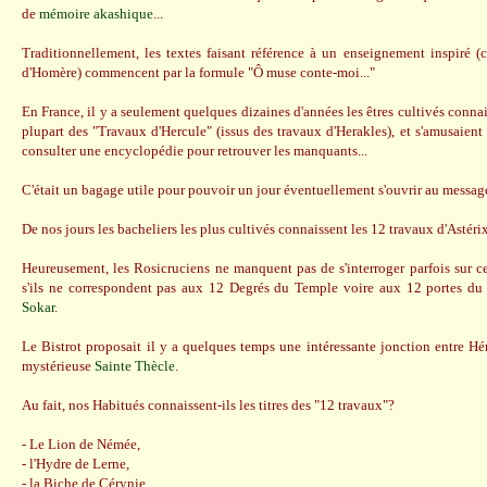
de
mémoire akashique
...
Traditionnellement, les textes faisant référence à un enseignement inspiré (
d'Homère) commencent par la formule "Ô muse conte-moi..."
En France, il y a seulement quelques dizaines d'années les êtres cultivés conna
plupart des "Travaux d'Hercule" (issus des travaux d'Herakles), et s'amusaient
consulter une encyclopédie pour retrouver les manquants...
C'était un bagage utile pour pouvoir un jour éventuellement s'ouvrir au message
De nos jours les bacheliers les plus cultivés connaissent les 12 travaux d'Astérix
Heureusement, les Rosicruciens ne manquent pas de s'interroger parfois sur c
s'ils ne correspondent pas aux 12 Degrés du Temple voire aux 12 portes d
Sokar
.
Le Bistrot proposait il y a quelques temps une intéressante jonction entre Hér
mystérieuse
Sainte Thècle
.
Au fait, nos Habitués connaissent-ils les titres des "12 travaux"?
- Le Lion de Némée,
- l'Hydre de Lerne,
- la Biche de Cérynie,