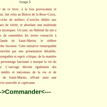
e de ce livre, à la fois provocateur et
nt, fait écho au Bistrot de la Rose+Croix,
 riche de milliers d’articles dédiés aux
urs de vérité, et abordant une multitude
ts mystiques. Un jour, un Habitué du site a
is de rassembler les textes consacrés à
Claude de Saint-Martin, le célèbre
phe Inconnu. Cette initiative remarquable
nrichie par une présentation détaillée,
sympathie et esprit critique, de la manière
 personnage fascinant a marqué la vie du
tier. L’ouvrage dévoile également des
s inédits et méconnus de la vie et de
e de Saint-Martin, offrant ainsi une
tive nouvelle et captivante.
-->Commander<---