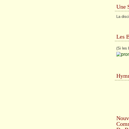
Une 
La disc
Les 
(Si les 
Hymn
Nouv
Comme