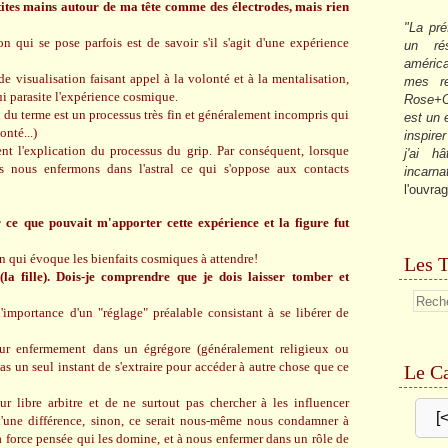
tites mains autour de ma tête comme des électrodes, mais rien
"La pré
 qui se pose parfois est de savoir s'il s'agit d'une expérience
un ré
américa
de visualisation faisant appel à la volonté et à la mentalisation,
mes re
ui parasite l'expérience cosmique.
Rose+C
en du terme est un processus très fin et généralement incompris qui
est un
onté...)
inspire
ent l'explication du processus du grip. Par conséquent, lorsque
j'ai h
 nous enfermons dans l'astral ce qui s'oppose aux contacts
incarna
l'ouvrag
r ce que pouvait m'apporter cette expérience et la figure fut
 qui évoque les bienfaits cosmiques à attendre!
Les T
a fille). Dois-je comprendre que je dois laisser tomber et
l'importance d'un "réglage" préalable consistant à se libérer de
eur enfermement dans un égrégore (généralement religieux ou
as un seul instant de s'extraire pour accéder à autre chose que ce
Le Ca
ur libre arbitre et de ne surtout pas chercher à les influencer
[
 d'une différence, sinon, ce serait nous-même nous condamner à
la force pensée qui les domine, et à nous enfermer dans un rôle de