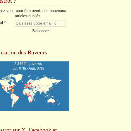
strot ?
ez-vous pour être averti des nouveaux
articles publiés.
il
isation des Buveurs
2,346 Pageviews
Jul. 07th - Aug. 07th
strot sur X, Facebook et