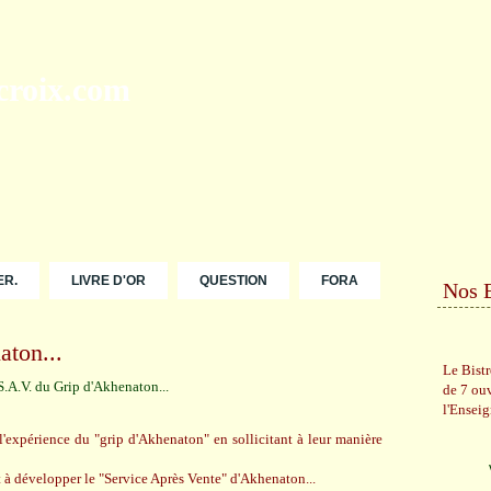
ER.
LIVRE D'OR
QUESTION
FORA
Nos 
aton...
Le Bist
de 7 ou
l'Ensei
l'expérience du "grip d'Akhenaton" en sollicitant à leur manière
t à développer le "Service Après Vente" d'Akhenaton...