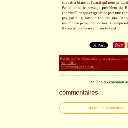
chevalier blanc de l'astral qui nous privera
Par ailleurs, le
message précédent
du Bis
chambre", ce qui exige d'une part une cer
pas (ou plus) lorsque l'on fait une "renco
rosicrucien permettant de mieux comprendre
Il conviendra de revenir sur le sujet!
Published by lebistrotdelarosecroix.com
da
acquisitio
commenter cet article
…
<< Grip d'Akhenaton a
commentaires
Ajouter un commentaire