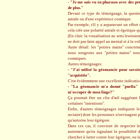
- "Je me suis vu en pharaon avec des pe
de plus."
Devant ce type de témoignage, la question
astrale ou d'une expérience cosmique.
Par exemple, s'il y a auparavant un effort 
cela crée une polarité astrale et égotique q
(En clair: la visualisation au sens lewissi
ne doit pas faire appel au mental et à la vol
Autre détail: les "petites mains" concern
nous songeons aux "petites mains" nous
cosmiques.
Autres témoignages:
- "J'ai utilisé la géomancie pour savoi
"acquisitio".
C'est évidemment une excellente indication
- "La géomancie m'a donné "puella" (l
m'occuper de mon linge?"
Ça pourrait être un clin d'œil suggérant 
certaines "intentions".
Enfin, d'autres témoignages indiquent l
sectaire) dont les personnes n'envisagent p
qu'autorise leur égrégore.
Dans ces cas, il convient de respecter le
autrement qu'en signalant la possibilité
chercher à lutter contre leur égrégore, ou 