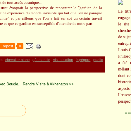
it de tout accès cosmique...
trot évoquait la perspective de rencontrer le "gardien de la
Le titr
taine expérience du monde invisible qui fait que l'on ne panique
engagea
ntre" et par ailleurs que l'on a fait sur soi un certain travail
 ce que ce gardien est susceptible d'attendre de notre part.
le site
cherche
de suje
entrepr
Repost
0
Louis-
Philoso
ns
chevalier blanc
géomancie
visualisation
égrégore
puella
a été e
mêlant 
dont ce
bistro
vec Bougie...
Rendre Visite à Akhenaton >>
aspect
l’œuvr
perspec
-