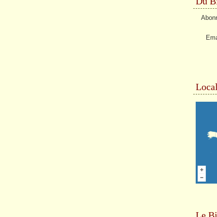
Du Bi
Abonn
Ema
Local
Le Bi