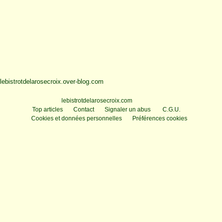
lebistrotdelarosecroix.over-blog.com
Voir le profil de
lebistrotdelarosecroix.com
sur le portail Overblog
Top articles
Contact
Signaler un abus
C.G.U.
Cookies et données personnelles
Préférences cookies