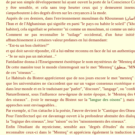
de par son simple développement lui ayant ouvert la porte de la Conscience C
y être sensible, et cela sans trop heurter ceux qui y demeurent insens
s'arqueboutent à des degrés divers sur les croyances à la mode.
Auprès de ces derniers, dans l'environnement musulman du Khourassan (خراسان), ce pays aux confins de
l'Iran et de l'Afghanistan qui signifie en parsi "le pays ou habite le soleil" ("kho
habiter), cela signifiait se présenter "ni comme un musulman, ni comme un mécr
Comment ne pas reconnaître le "tuilage" occidental, d'un futur initi
affranchissement à certaines valeur profanes en lui demandant:
- "Est-tu un bon chrétien?"
et qui doit savoir répondre, s'il a lui-même reconnu en face de lui un authentiqu
- "Je ne suis pas un mécréant..."
Faridadine donna à l'Enseignement ésotérique le nom mystérieux de "Menteq d
De cette manière tout le monde s'interrogeait sur le mot "Menteq" (منطق, "MNTQ") et personne sur le sens
de ces "oiseaux"...
Le Habitués du Bistrot apprécieront que de nos jours encore le mot "menteq" s
que les universitaires ne s'accordent que sur un vague consensus exotérique 
dans leur monde et en le traduisant par "parler", "discours", "langage", ou "conf
Naturellement, sous l'influence new-âgeuse de notre époque, le "Menteq des 
des oiseaux"... (voir le message du Bistrot sur la
"langue des oisons"
), mais
approches sont envisageables...
Par exemple, si l'on s'attache à la poésie, l'œuvre devient le "Cantique des Oisea
Pour l'intellectuel qui est davantage ouvert à la profondeur abstraite des dia
la "logique des oiseaux", leur "raison" ou les "raisonnements des oiseaux".
Enfin l'étudiant du mysticisme, sensible aux "degrés d'études" du rosic
reconnaître ceux-ci dans le "Menteq" et appréciera également la traduction i