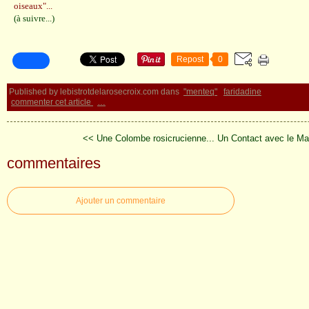
oiseaux"...
(à suivre...)
Repost
0
Published by lebistrotdelarosecroix.com
dans
"menteq"
faridadine
commenter cet article
…
<< Une Colombe rosicrucienne...
Un Contact avec le Maî
commentaires
Ajouter un commentaire