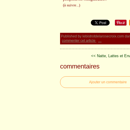
(à suivre...)
Published by lebistrotdelarosecroix.com
da
commenter cet article
…
<< Natte, Lattes et Env
commentaires
Ajouter un commentaire