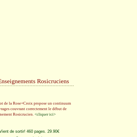
Enseignements Rosicruciens
rot de la Rose+Croix propose un continuum
vrages couvrant correctement le début de
gnement Rosicrucien.
<cliquer ici>
Vient de sortir! 460 pages. 29.90€