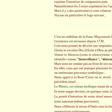
exprime l'intention de compassion pure.
Naturellement les 5 roses expriment les 5 p
Mais il y a des antériorités à cette création
Voyons en particulier le logo suivant...
C'est un emblème de la Franc Maçonnerie E
l'existence est reconnue depuis 1736.
Cela nous permet de déceler une inspiration
Gloria in excelsis Deo (Gloire à Dieu au pl
Virtute et Silencio (vertu et silence) tente
identifié comme
"bienveillance", "déterm
Mais nous ne somme pas au bout de nos surp
En effet, ceux qui ont pratiqué plusieurs fo
un intéressant processus symbolique...
Notre appel à la Rose+Croix ou le réveil 
précédent rituel...
Le
Phénix, cet oiseau mythique
renait de se
Et notre nappe devient, en quelque sorte, l
La pureté d'intention de notre rituel amo
r
notre sanctum (même provisoire)
.
Nous célèbrons le retour d'Osiris sous la fo
perspectives vertigineuses...