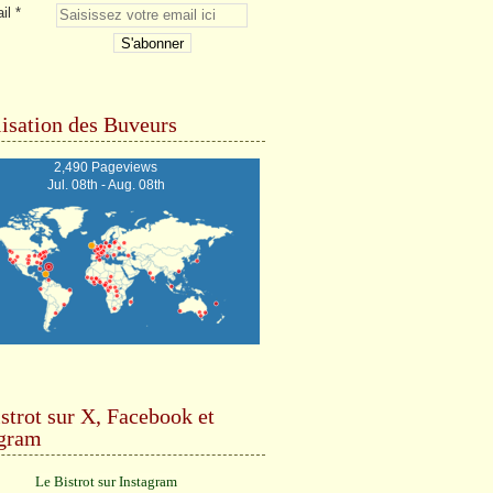
il
isation des Buveurs
2,490 Pageviews
Jul. 08th - Aug. 08th
strot sur X, Facebook et
agram
Le Bistrot sur Instagram