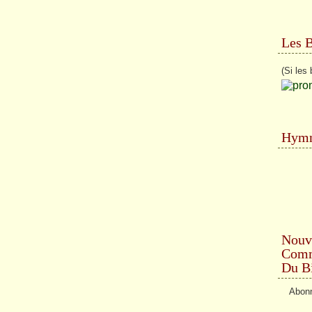
Les 
(Si les 
Hymn
Nouv
Comme
Du Bi
Abonn