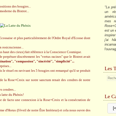
ositions des bougies...
"La pré
 moderne du Bistrot...
un ré
américa
mes re
Rose+C
est un
inspire
cossaise et plus particulièrement de l'Ordre Royal d'Ecosse dont
j'ai h
incarna
 rosicrucienne...
l'ouvrag
us haut des cieux) fait référence à la Conscience Cosmique.
 de perpétuer discrètement les "vertus racines" que le Bistrot avait
ination", "compassion", "sincérité", "simplicité"...
rises...
Les T
is le rituel en ravivant les 5 bougies ont remarqué qu'il se produit
de la Rose+Croix sur notre sanctum renait des cendres de notre
s cendres...
a latte du Phénix!
Le Ca
ce de facto une connexion à la Rose+Croix et la consécration de
[
rme d'Horus (l'éveil de notre Être Intérieur) et cela nous ouvre des