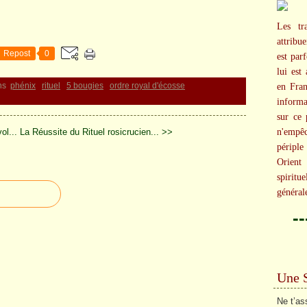
Les tr
attribu
Repost
0
est par
lui est
ns
phénix
rituel
5 bougies
ordre royal d'écosse
en Fran
informa
sur ce 
ol...
La Réussite du Rituel rosicrucien... >>
n'empêc
péripl
Orient 
spiritu
général
-
Une 
Ne t’as