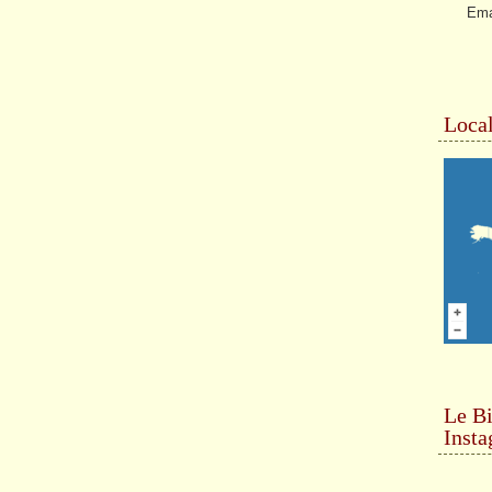
Ema
Local
Le Bi
Inst