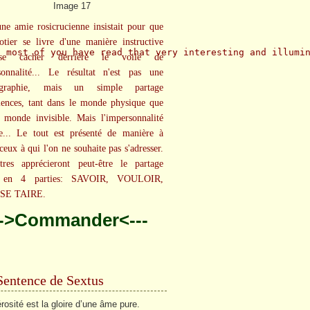
ne amie rosicrucienne insistait pour que
rotier se livre d'une manière instructive
t most of you have read that very interesting and illu­mi
se cacher derrière le voile de
sonnalité... Le résultat n'est pas une
iographie, mais un simple partage
iences, tant dans le monde physique que
 monde invisible. Mais l'impersonnalité
e... Le tout est présenté de manière à
ceux à qui l'on ne souhaite pas s'adresser.
tres apprécieront peut-être le partage
et en 4 parties: SAVOIR, VOULOIR,
SE TAIRE.
-->Commander<---
Sentence de Sextus
rosité est la gloire d’une âme pure.