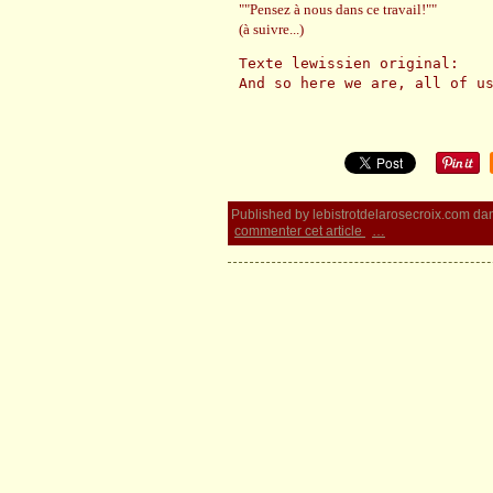
""Pensez à nous dans ce travail!""
(à suivre...)
Texte lewissien original:

And so here we are, all of u
Published by lebistrotdelarosecroix.com
da
commenter cet article
…