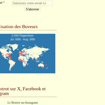
il
isation des Buveurs
2,490 Pageviews
Jul. 08th - Aug. 08th
strot sur X, Facebook et
agram
Le Bistrot sur Instagram