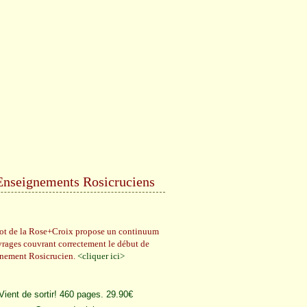
Enseignements Rosicruciens
rot de la Rose+Croix propose un continuum
vrages couvrant correctement le début de
gnement Rosicrucien.
<cliquer ici>
Vient de sortir! 460 pages. 29.90€