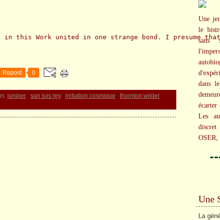
Une jeu
le bist
s in this Work united in one strange bond. I presume tha
sans 
l'imper
autob
Repost
0
d'expér
dans le
demeur
ns
juniper
san luis rey
initiation cosmique
thornton wilder
écarter 
Les au
discr
OSER, 
-
Une 
La géné