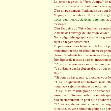
Le personnage est le "Frère Juniper", le 
prendre la tête avec le pont" comme le sugg
C'est un personnage fictif, mais son nom 
Majorque qui a bâti au 18e siècle les égl
traces d'un rosicrucianisme antérieur
auqu
messages.
C'est l'enquête du "Frère Juniper" au sujet
la trame de l'ouvrage de Thornton Wilder...
Notre dégrossissage qui a suscité un gran
sujet un regard rosicrucien...
En progressant très lentement, le Bistrot p
traduction inédite du début du message me
classe d'étudiants les plus avancés afin q
être dignes de réussir à passer l'initiation
""Ainsi, nous sommes tous unis en un lien 
""Je présume que la plupart d'entre vous on
Rey."
""Si vous ne l'avez pas lu, procurez vous le
""C'est uniquement une histoire, mais elle
nombreux sujets mystiques ou occultes.
""C'est l'histoire d'un groupe de personnes
issues de différentes parties du monde qu
Sud en empruntant un pont qui s'effondre s
""L'idée est de montrer comment étrang
intention, œuvre à réunir un groupe de per