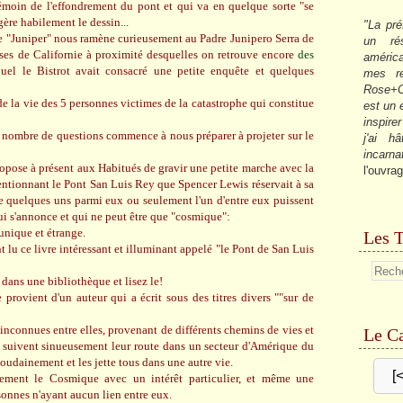
témoin de l'effondrement du pont et qui va en quelque sorte "se
ère habilement le dessin...
"La pré
de "Juniper" nous ramène curieusement au Padre Junipero Serra de
un ré
ises de Californie à proximité desquelles on retrouve encore
des
américa
el le Bistrot avait consacré une petite enquête et quelques
mes re
Rose+C
 de la vie des 5 personnes victimes de la catastrophe qui constitue
est un
inspire
d nombre de questions commence à nous préparer à projeter sur le
j'ai h
incarna
ropose à présent aux Habitués de gravir une petite marche avec la
l'ouvrag
ntionnant le Pont San Luis Rey que Spencer Lewis réservait à sa
ue quelques uns parmi eux ou seulement l'un d'entre eux puissent
 qui s'annonce et qui ne peut être que "cosmique":
unique et étrange.
Les T
t lu ce livre intéressant et illuminant appelé "le Pont de San Luis
 dans une bibliothèque et lisez le!
 provient d'un auteur qui a écrit sous des titres divers ""sur de
 inconnues entre elles, provenant de différents chemins de vies et
Le Ca
i suivent sinueusement leur route dans un secteur d'Amérique du
oudainement et les jette tous dans une autre vie.
[
ement le Cosmique avec un intérêt particulier, et même une
sonnes n'ayant aucun lien entre eux.