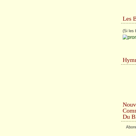
Les 
(Si les 
Hymn
Nouv
Comme
Du Bi
Abonn