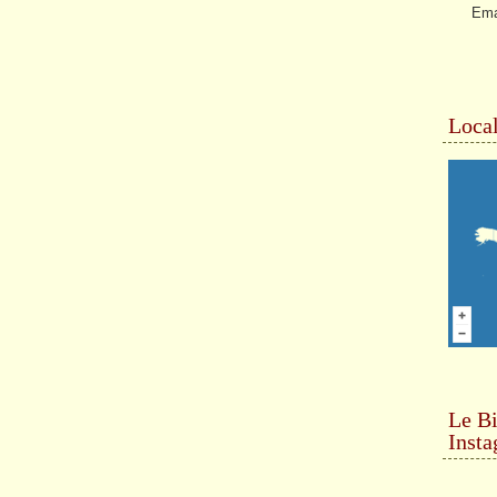
Ema
Local
Le Bi
Inst