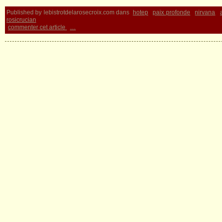
Published by lebistrotdelarosecroix.com
dans
hotep
paix profonde
nirvana
rosicrucian
commenter cet article
…