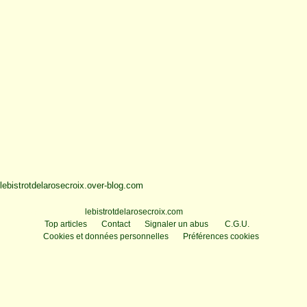
lebistrotdelarosecroix.over-blog.com
Voir le profil de
lebistrotdelarosecroix.com
sur le portail Overblog
Top articles
Contact
Signaler un abus
C.G.U.
Cookies et données personnelles
Préférences cookies