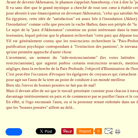
Avant de devenir Akhenaton, le pharaon s'appelait Amenhotep, c'est à dire la "
Il va sans dire que le grand mystique a cherché de tout son cœur à établir ce
pour aboutir à une émancipation en devenant Akhenaton, "celui qui satisfait Ato
En égyptien, cette idée de "satisfaction" est assez liée à l'inondation (Akhet)..
l'inondation" comme celle que procure la vache Hathor, dans son périple de "la 
Le sujet de la "paix d'Akhenaton" constitue un point intéressant dans la tra
lewisssien, lequel précise que le pharaon recherchait "cette paix qui dépasse t
S'il est généralement connu que les rosicruciens recherchent la "Paix-Profon
purification psychique correspondant à "l'extinction des passions", le nirvana 
qu'une première approche d'autre chose.
L'avertment, un serment du "side-rosicrucianisme" (les voies latérales
rosicrucianisme), que signent parfois certains rosicruciens avancés, menti
négliger, dans la recherche de la Paix Profonde, l'objectif d'Illumination de l'h
C'est peut-être l'occasion d'évoquer les égrégores de croyances qui s'attachent
pour agir sur l'aura de la terre au point de conduire à un monde meilleur.
Bien sûr, l'envoi de bonnes pensées ne fait pas de mal!
Mais il devrait aller de soi que le travail prioritaire consiste pour chacun à trava
davantage intérieurement en paix et de commencer par se purifier l'aura et le c
En effet, si l'ego encrassait l'aura, ou si la personne restait enfermée dans un 
que les "bonnes pensées" aillent au delà...
Repost
0