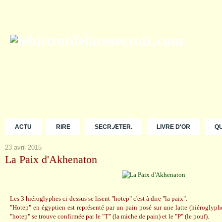
ACTU
RIRE
SECR.ÆTER.
LIVRE D'OR
Q
23 avril 2015
La Paix d'Akhenaton
Les 3 hiéroglyphes ci-dessus se lisent "hotep" c'est à dire "la paix".
"Hotep" en égyptien est représenté par un pain posé sur une latte (hiéroglyphe
"hotep" se trouve confirmée par le "T" (la miche de pain) et le "P" (le pouf).