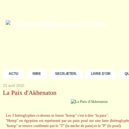
ACTU
RIRE
SECR.ÆTER.
LIVRE D'OR
Q
23 avril 2015
La Paix d'Akhenaton
Les 3 hiéroglyphes ci-dessus se lisent "hotep" c'est à dire "la paix".
"Hotep" en égyptien est représenté par un pain posé sur une latte (hiéroglyphe
"hotep" se trouve confirmée par le "T" (la miche de pain) et le "P" (le pouf).