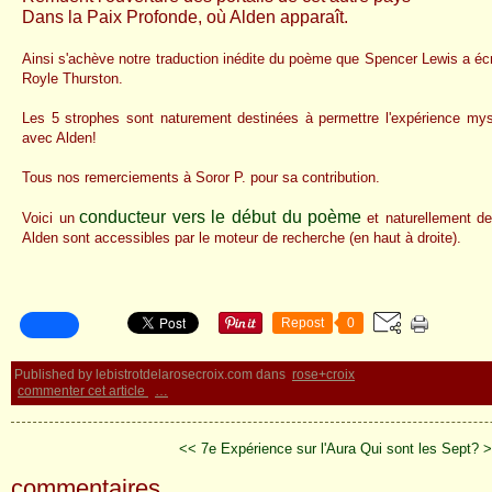
Dans la Paix Profonde, où Alden apparaît.
Ainsi s'achève notre traduction inédite du poème que Spencer Lewis a é
Royle Thurston.
Les 5 strophes sont naturement destinées à permettre l'expérience mys
avec Alden!
Tous nos remerciements à Soror P. pour sa contribution.
conducteur vers le début du poème
Voici un
et naturellement 
Alden sont accessibles par le moteur de recherche (en haut à droite).
Repost
0
Published by lebistrotdelarosecroix.com
dans
rose+croix
commenter cet article
…
<< 7e Expérience sur l'Aura
Qui sont les Sept? 
commentaires