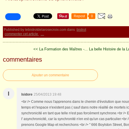
Repost
0
Published by lebistrotdelarosecroix.com
dans
bistrot
commenter cet article
…
<< La Formation des Maîtres -...
La belle Histoire de la 
commentaires
Ajouter un commentaire
I
Isidore
25/04/2013 19:48
<br /> Comme nous l'apprenons dans le chemin d'évolution que nous 
temps et l'espace n'existent pas ( sauf dans notre réalité de mortels ic
synchronicité en tant que telle n'est pas forcément synchrone.<br /> En
l' asynchronicité, car la synchronité n'en est qu'un cas particulier.<br /
prenons Google Map et recherchons <br /> " 666 Boylston Street, Bos