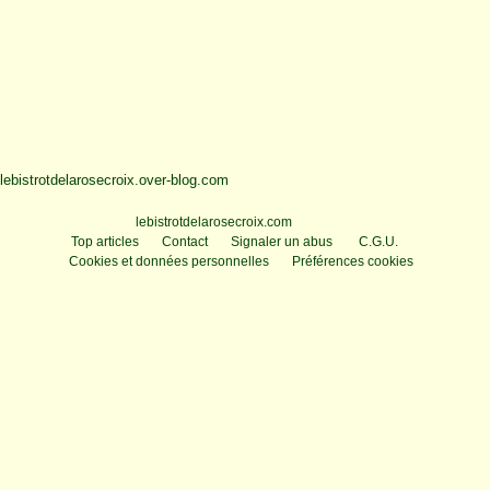
lebistrotdelarosecroix.over-blog.com
Voir le profil de
lebistrotdelarosecroix.com
sur le portail Overblog
Top articles
Contact
Signaler un abus
C.G.U.
Cookies et données personnelles
Préférences cookies