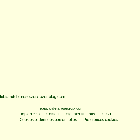
lebistrotdelarosecroix.over-blog.com
Voir le profil de
lebistrotdelarosecroix.com
sur le portail Overblog
Top articles
Contact
Signaler un abus
C.G.U.
Cookies et données personnelles
Préférences cookies