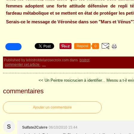
femmes adoptent une forte attitude défensive de repli t
fardeau métabolique et se mettent en état de protéger les petit
Serais-ce le message de Véronèse dans son "Mars et Vénus"
Repost
0
Published by lebistrotdelarosecroix.com
dans
bistrot
commenter cet article
…
<< Un Peintre rosicrucien à identifier...
Mesou a t-il ex
commentaires
Ajouter un commentaire
S
Sulfate2Cuivre
06/10/2010 15:44