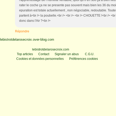
l'apprentissage de l humilité véritable, quoi qu il en soit ça a bien lie
rater le coche ça ne se presente pas souvent mais bien les 36 du mois
epuration est totale actuellement , non négociable, redoutable. Toutes
partent à<br /> la poubelle.<br /> <br /> <br /> CHOUETTE !<br /> <br /
donc dans l'Air ?<br />
Répondre
lebistrotdelarosecroix.over-blog.com
Voir le profil de
lebistrotdelarosecroix.com
sur le portail Overblog
Top articles
Contact
Signaler un abus
C.G.U.
Cookies et données personnelles
Préférences cookies