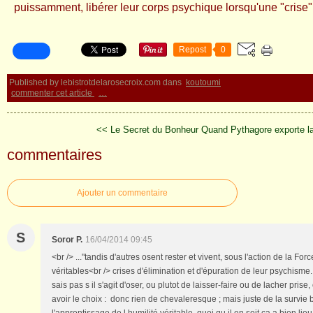
puissamment, libérer leur corps psychique lorsqu'une "crise" 
Repost
0
Published by lebistrotdelarosecroix.com
dans
koutoumi
commenter cet article
…
<< Le Secret du Bonheur
Quand Pythagore exporte la
commentaires
Ajouter un commentaire
S
Soror P.
16/04/2014 09:45
<br /> ..."tandis d'autres osent rester et vivent, sous l'action de la Fo
véritables<br /> crises d'élimination et d'épuration de leur psychisme..
sais pas s il s'agit d'oser, ou plutot de laisser-faire ou de lacher prise
avoir le choix : donc rien de chevaleresque ; mais juste de la survie 