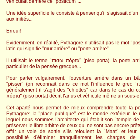
véhiculait derrière ce "posticum"...
Une idée superficielle consiste à penser qu'il s'agissait d'u
aux initiés...
Erreur!
Evidemment, en réalité, Pythagore n'utilisait pas le mot "
pos
latin qui signifie "mur arrière" ou "porte arrière"...
Il utilisait le terme "πισω πόρτα" (piso porta), la porte ar
particulier de
la pensée grecque...
Pour parler vulgairement, l'ouverture arrière dans un bâ
"pisser" (on reconnait dans ce mot l'influence le grec
"
π
généralement il s'agit des
"chiottes" car
dans le cas du c
πόρτα" (piso porta) décrit
l'anus et véhicule même un sous-e
Cet aparté nous permet de mieux comprendre toute la p
Pythagore: la "place publique" est le monde extérieur, l
lequel nous sommes l'architecte qui établit son "temple de 
préserver le libre arbitre de ceux qui ne sont pas encore prêt
offrir un voie de sortie s'ils refoulent la "Maat" et leur
possibilité d'éliminer tranquillement les charges de