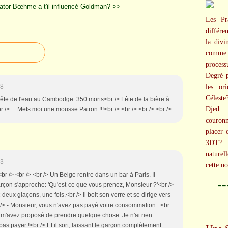
ator
Bœhme a t'il influencé Goldman? >>
Les Pr
différe
la divi
comme 
proces
Degré p
les or
58
Céleste
> Fête de l'eau au Cambodge: 350 morts<br /> Fête de la bière à
Djed.
 /> ....Mets moi une mousse Patron !!!<br /> <br /> <br /> <br />
couronn
placer 
3DT? 
naturel
23
cette n
 <br /> <br /> <br /> Un Belge rentre dans un bar à Paris. Il
-
arçon s'approche: 'Qu'est-ce que vous prenez, Monsieur ?'<br />
deux glaçons, une fois.<br /> Il boit son verre et se dirige vers
br /> - Monsieur, vous n'avez pas payé votre consommation...<br
s m'avez proposé de prendre quelque chose. Je n'ai rien
as payer !<br /> Et il sort, laissant le garçon complètement