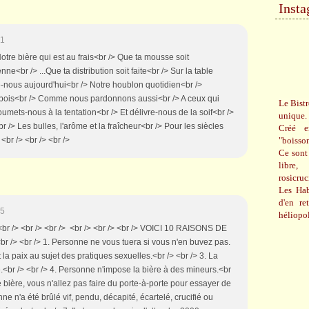
Inst
31
 Notre bière qui est au frais<br /> Que ta mousse soit
nne<br /> ...Que ta distribution soit faite<br /> Sur la table
nous aujourd'hui<br /> Notre houblon quotidien<br />
ois<br /> Comme nous pardonnons aussi<br /> A ceux qui
Le Bistr
mets-nous à la tentation<br /> Et délivre-nous de la soif<br />
unique.
r /> Les bulles, l'arôme et la fraîcheur<br /> Pour les siècles
Créé e
"boisso
<br /> <br /> <br />
Ce sont 
libre,
rosicru
Les Hab
d'en re
25
héliopol
> <br /> <br /> <br /> <br /> <br /> <br /> VOICI 10 RAISONS DE
/> <br /> 1. Personne ne vous tuera si vous n'en buvez pas.
t la paix au sujet des pratiques sexuelles.<br /> <br /> 3. La
.<br /> <br /> 4. Personne n'impose la bière à des mineurs.<br
 bière, vous n'allez pas faire du porte-à-porte pour essayer de
nne n'a été brûlé vif, pendu, décapité, écartelé, crucifié ou