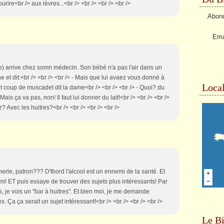
urire<br /> aux lèvres...<br /> <br /> <br /> <br />
Abonn
Ema
e) arrive chez somn médecin. Son bébé n'a pas l'air dans un
 et dit:<br /> <br /> <br /> - Mais que lui avaez vous donné à
Local
'tit coup de muscadet dit la dame<br /> <br /> <br /> - Quoi? du
s ça va pas, non! Il faut lui donner du lait!<br /> <br /> <br />
? Avec les huitres?<br /> <br /> <br /> <br />
nnerie, patron??? D'tbord l'alcool est un ennemi de la santé. Et
mi! ET puis essaye de trouver des sujets plus intéressants! Par
is, je vois un "bar à huitres". Et bien moi, je me demande
s. Ça ça serait un sujet intéressant!<br /> <br /> <br /> <br />
Le Bi