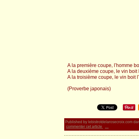
A la première coupe, l'homme boit
A la deuxième coupe, le vin boit l
A la troisième coupe, le vin boit
(Proverbe japonais)
Published by lebistrotdelarosecroix.com
da
commenter cet article
…