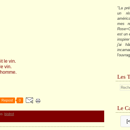
"La pré
un ré
américa
mes re
Rose+C
est un
inspire
j'ai h
incarna
l'ouvrag
 le vin.
e vin.
 l'homme.
Les T
Repost
0
Le Ca
ns
bistrot
[