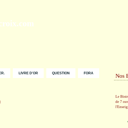
ER.
LIVRE D'OR
QUESTION
FORA
Nos 
Le Bist
de 7 ou
l'Ensei