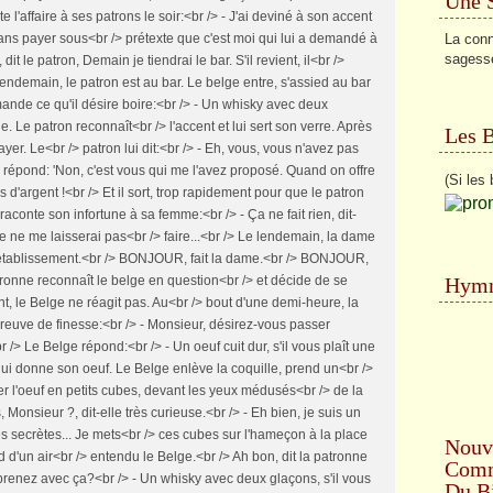
Une 
e l'affaire à ses patrons le soir:<br /> - J'ai deviné à son accent
La conn
i sans payer sous<br /> prétexte que c'est moi qui lui a demandé à
sagess
dit le patron, Demain je tiendrai le bar. S'il revient, il<br />
Le lendemain, le patron est au bar. Le belge entre, s'assied au bar
mande ce qu'il désire boire:<br /> - Un whisky avec deux
. Le patron reconnaît<br /> l'accent et lui sert son verre. Après
Les 
yer. Le<br /> patron lui dit:<br /> - Eh, vous, vous n'avez pas
e répond: 'Non, c'est vous qui me l'avez proposé. Quand on offre
(Si les 
 d'argent !<br /> Et il sort, trop rapidement pour que le patron
 raconte son infortune à sa femme:<br /> - Ça ne fait rien, dit-
e ne me laisserai pas<br /> faire...<br /> Le lendemain, la dame
 l'établissement.<br /> BONJOUR, fait la dame.<br /> BONJOUR,
Hymn
tronne reconnaît le belge en question<br /> et décide de se
t, le Belge ne réagit pas. Au<br /> bout d'une demi-heure, la
 preuve de finesse:<br /> - Monsieur, désirez-vous passer
> Le Belge répond:<br /> - Un oeuf cuit dur, s'il vous plaît une
e lui donne son oeuf. Le Belge enlève la coquille, prend un<br />
l'oeuf en petits cubes, devant les yeux médusés<br /> de la
 Monsieur ?, dit-elle très curieuse.<br /> - Eh bien, je suis un
es secrètes... Je mets<br /> ces cubes sur l'hameçon à la place
Nouv
 d'un air<br /> entendu le Belge.<br /> Ah bon, dit la patronne
Comme
prenez avec ça?<br /> - Un whisky avec deux glaçons, s'il vous
Du Bi