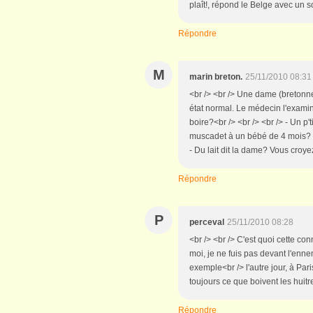
plaît!, répond le Belge avec un so
Répondre
M
marin breton.
25/11/2010 08:31
<br /> <br /> Une dame (bretonn
état normal. Le médecin l'examine
boire?<br /> <br /> <br /> - Un p
muscadet à un bébé de 4 mois? Mai
- Du lait dit la dame? Vous croyez
Répondre
P
perceval
25/11/2010 08:28
<br /> <br /> C'est quoi cette co
moi, je ne fuis pas devant l'enne
exemple<br /> l'autre jour, à Par
toujours ce que boivent les huitre
Répondre