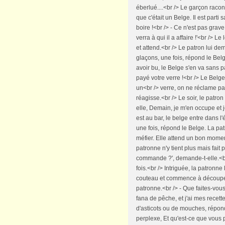
éberlué....<br /> Le garçon racont
que c'était un Belge. Il est part
boire !<br /> - Ce n'est pas grave, 
verra à qui il a affaire !'<br /> 
et attend.<br /> Le patron lui de
glaçons, une fois, répond le Belge
avoir bu, le Belge s'en va sans pa
payé votre verre !<br /> Le Belg
un<br /> verre, on ne réclame pas
réagisse.<br /> Le soir, le patron
elle, Demain, je m'en occupe et j
est au bar, le belge entre dans
une fois, répond le Belge. La pa
méfier. Elle attend un bon momen
patronne n'y tient plus mais fait
commande ?', demande-t-elle.<br /
fois.<br /> Intriguée, la patronn
couteau et commence à découper 
patronne.<br /> - Que faites-vous,
fana de pêche, et j'ai mes recett
d'asticots ou de mouches, répond
perplexe, Et qu'est-ce que vous 