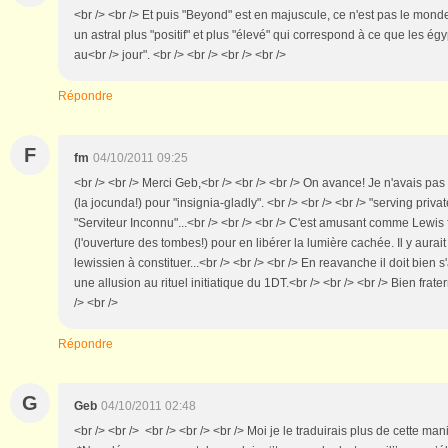
<br /> <br /> Et puis "Beyond" est en majuscule, ce n'est pas le monde
un astral plus "positif" et plus "élevé" qui correspond à ce que les égy
au<br /> jour". <br /> <br /> <br /> <br />
Répondre
F
fm
04/10/2011 09:25
<br /> <br /> Merci Geb,<br /> <br /> <br /> On avance! Je n'avais pas
(la jocunda!) pour "insignia-gladly". <br /> <br /> <br /> "serving priva
"Serviteur Inconnu"...<br /> <br /> <br /> C'est amusant comme Lewis f
(l'ouverture des tombes!) pour en libérer la lumière cachée. Il y aurait
lewissien à constituer...<br /> <br /> <br /> En reavanche il doit bien s'
une allusion au rituel initiatique du 1DT.<br /> <br /> <br /> Bien frate
/> <br />
Répondre
G
Geb
04/10/2011 02:48
<br /> <br /> <br /> <br /> <br /> Moi je le traduirais plus de cette maniè