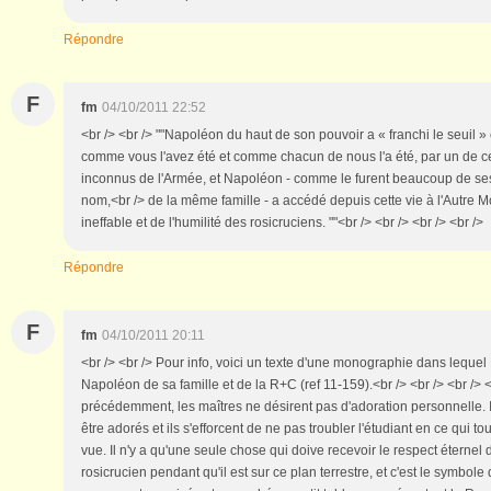
Répondre
F
fm
04/10/2011 22:52
<br /> <br /> ""Napoléon du haut de son pouvoir a « franchi le seuil » 
comme vous l'avez été et comme chacun de nous l'a été, par un de c
inconnus de l'Armée, et Napoléon - comme le furent beaucoup de 
nom,<br /> de la même famille - a accédé depuis cette vie à l'Autre M
ineffable et de l'humilité des rosicruciens. ""<br /> <br /> <br /> <br />
Répondre
F
fm
04/10/2011 20:11
<br /> <br /> Pour info, voici un texte d'une monographie dans leque
Napoléon de sa famille et de la R+C (ref 11-159).<br /> <br /> <br /> <
précédemment, les maîtres ne désirent pas d'adoration personnelle. I
être adorés et ils s'efforcent de ne pas troubler l'étudiant en ce qui t
vue. Il n'y a qu'une seule chose qui doive recevoir le respect éternel
rosicrucien pendant qu'il est sur ce plan terrestre, et c'est le symbol