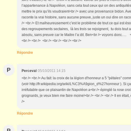
l’appartenance à Napoléon, sans cela tout ceux qui on des antiquité
mettre le prix qu’ils voudraient<br /> avec une provenance bidon. A
raconte la vrai histoire, sans aucune preuve, juste un oui dire on rac
/> <br /> Et malheureusement c’est le problème de tout ce qui est és
des regroupements sectaires, là les trois se rejoignent, tu dois tout
absolu, sans preuve car le Maitre l’a dit. Ben<br /> voyons donc…. <b
<br /> <br /> <br /> <br /> <br /> <br />
Répondre
P
Perceval
05/10/2011 14:15
<br /> <br /> Au fait: la croix de la légion d'honneur a 5 "pétales" 
(voir http://fr.wikipedia.org/wiki/L%C3%A9gion_d%27honneur ). Si ça
irréfutable que ce plaisantin de Napoléon a<br /> épinglé la rose cro
grognards, je veux bien me faire moine!<br /> <br /> <br /> Il en était, 
/>
Répondre
P