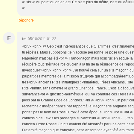
/> <br /> Au point ou on en est! Ce n'est plus du délire, c'est du déliriu
/>
Répondre
F
fm
05/10/2011 01:22
<br /> <br /> @ Geb c'est intéressant ce que tu affirmes, c'est finalem
tu répètes. Mais supposons (je n'accuse personne, je pose une que
Napoléon n'ait pas été<br /> Franc-Maçon mais rosicrucien et que la
récupéré tout l'héritage rosicrucien à la fin de la résurgence de l'ép
investiguer?<br /> <br /> <br /> J'ai trouvé cela sur un site maçonnique
plupart des membres de la mission d'Égypte qui accompagnèrent Bo
très<br /> anciens Rites Initiatiques : Philalètes, Frères Africains, Ri
Rite Primitif, sans omettre le grand Orient de France. C'est la découv
survivance<br /> gnostico-hermétique, qui va conduire ces Frères à re
jadis par la Grande Loge de Londres." <br /> <br /> <br /> On peut con
recherche d'indépendance par rapport à la Maçonnerie anglaise et 
portait pas le nom de Rose+Croix à cette époque..<br /> <br /> <br /> E
confessio de Lewis les passages suivants:<br /> <br /> <br /> (...) "en
l’ancien Ordre Rosae Crucis avaient été absorbés par une certaine<br
Fraternité maçonnique française, cette absorption ayant été arbitraire,