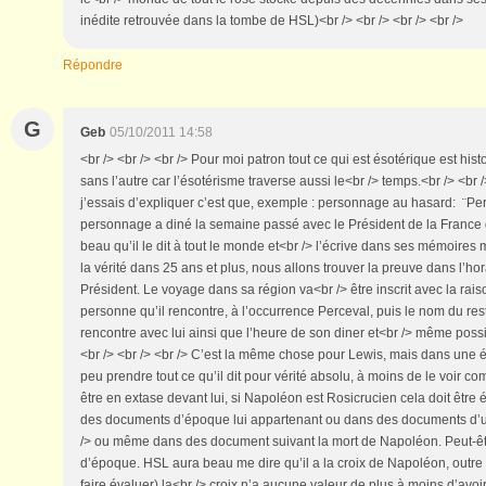
inédite retrouvée dans la tombe de HSL)<br /> <br /> <br /> <br />
Répondre
G
Geb
05/10/2011 14:58
<br /> <br /> <br /> Pour moi patron tout ce qui est ésotérique est histo
sans l’autre car l’ésotérisme traverse aussi le<br /> temps.<br /> <br 
j’essais d’expliquer c’est que, exemple : personnage au hasard: ¨Pe
personnage a diné la semaine passé avec le Président de la France 
beau qu’il le dit à tout le monde et<br /> l’écrive dans ses mémoires m
la vérité dans 25 ans et plus, nous allons trouver la preuve dans l’hor
Président. Le voyage dans sa région va<br /> être inscrit avec la rais
personne qu’il rencontre, à l’occurrence Perceval, puis le nom du res
rencontre avec lui ainsi que l’heure de son diner et<br /> même poss
<br /> <br /> <br /> C’est la même chose pour Lewis, mais dans une 
peu prendre tout ce qu’il dit pour vérité absolu, à moins de le voir 
être en extase devant lui, si Napoléon est Rosicrucien cela doit être 
des documents d’époque lui appartenant ou dans des documents d’
/> ou même dans des document suivant la mort de Napoléon. Peut-ê
d’époque. HSL aura beau me dire qu’il a la croix de Napoléon, outre l
faire évaluer) la<br /> croix n’a aucune valeur de plus à moins d’avo