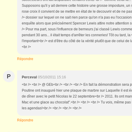
Supposons qu'il y ait derrere cette histoire une grosse imposture, un s
rose croix il convient de se mettre en état de le decouvrir et de ne p
/> dossier sur lequel on ne sait rien parce qu'on n'a pas eu l'occasi
enquête alors que précisément Spencer Lewis attire notre attention sur
/> Pour ma part, sous l'influence de berneurs j'ai classé Lewis comm
pendant 30 ans... il était temps d'arrêter les conneries! Tôt ou tard, la 
l'important<br /> est d'être du côté de la vérité plutôt que de celui de l
<br />
Répondre
P
Perceval
05/10/2011 15:16
<br /> <br /> @ GEb<br /> <br /> <br /> En fait la démonstration sera
Poutine ont inauguré hier une plaque de marbre sur Laquelle il est éc
de dîner avec le petit Nicolas le 22 septembre<br /> 2011. Ils ont ma
Mac et une glace au chocolat".<br /> <br /> <br /> Tu vois, même pa
les agendas!<br /> <br /> <br /> <br />
Répondre