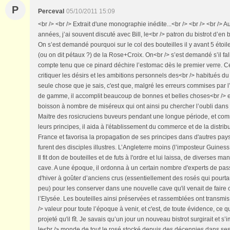
P
Perceval
05/10/2011 15:09
<br /> <br /> Extrait d'une monographie inédite...<br /> <br /> <br /> 
années, j’ai souvent discuté avec Bill, le<br /> patron du bistrot d’en 
On s’est demandé pourquoi sur le col des bouteilles il y avant 5 étoi
(ou on dit pétaux ?) de la Rose+Croix. On<br /> s’est demandé s’il fall
compte tenu que ce pinard déchire l’estomac dès le premier verre. C
critiquer les désirs et les ambitions personnels des<br /> habitués du
seule chose que je sais, c'est que, malgré les erreurs commises par l
de gamme, il accomplit beaucoup de bonnes et belles choses<br /> e
boisson à nombre de miséreux qui ont ainsi pu chercher l’oubli dan
Maitre des rosicruciens buveurs pendant une longue période, et co
leurs principes, il aida à l'établissement du commerce et de la distri
France et favorisa la propagation de ses principes dans d'autres pays.
furent des disciples illustres. L’Angleterre moins (l’imposteur Guiness 
Il fit don de bouteilles et de futs à l'ordre et lui laissa, de diverses m
cave. A une époque, il ordonna à un certain nombre d'experts de pass
d'hiver à goûter d’anciens crus (essentiellement des rosés qui pourta
peu) pour les conserver dans une nouvelle cave qu'il venait de faire 
l’Elysée. Les bouteilles ainsi préservées et rassemblées ont transmis
/> valeur pour toute l’époque à venir, et c'est, de toute évidence, ce
projeté qu'il fît. Je savais qu’un jour un nouveau bistrot surgirait et 
le<br /> monde de tout le rosé stocké depuis des décennies dans se