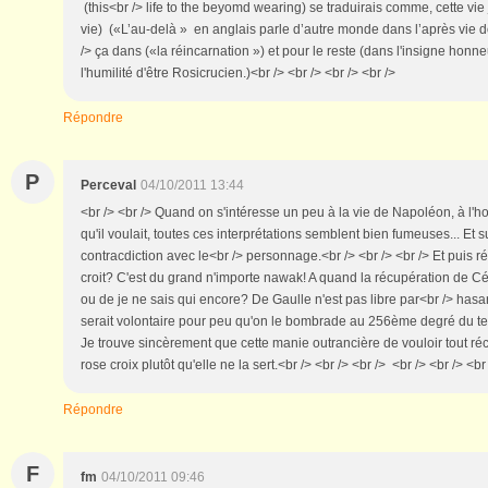
(this<br /> life to the beyomd wearing) se traduirais comme, cette vie j
vie) («L’au-delà » en anglais parle d’autre monde dans l’après vie
/> ça dans («la réincarnation ») et pour le reste (dans l'insigne honneu
l'humilité d'être Rosicrucien.)<br /> <br /> <br /> <br />
Répondre
P
Perceval
04/10/2011 13:44
<br /> <br /> Quand on s'intéresse un peu à la vie de Napoléon, à l'ho
qu'il voulait, toutes ces interprétations semblent bien fumeuses... Et s
contracdiction avec le<br /> personnage.<br /> <br /> <br /> Et puis 
croit? C'est du grand n'importe nawak! A quand la récupération de Cés
ou de je ne sais qui encore? De Gaulle n'est pas libre par<br /> ha
serait volontaire pour peu qu'on le bombrade au 256ème degré du temp
Je trouve sincèrement que cette manie outrancière de vouloir tout ré
rose croix plutôt qu'elle ne la sert.<br /> <br /> <br /> <br /> <br /> <br
Répondre
F
fm
04/10/2011 09:46