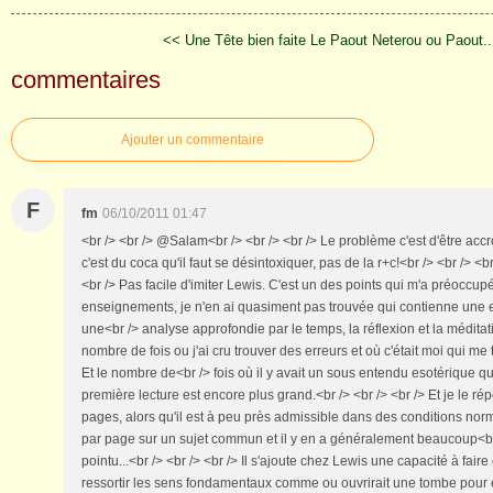
<< Une Tête bien faite
Le Paout Neterou ou Paout..
commentaires
Ajouter un commentaire
F
fm
06/10/2011 01:47
<br /> <br /> @Salam<br /> <br /> <br /> Le problème c'est d'être accr
c'est du coca qu'il faut se désintoxiquer, pas de la r+c!<br /> <br /> <
<br /> Pas facile d'imiter Lewis. C'est un des points qui m'a préoccu
enseignements, je n'en ai quasiment pas trouvée qui contienne une er
une<br /> analyse approfondie par le temps, la réflexion et la médita
nombre de fois ou j'ai cru trouver des erreurs et où c'était moi qui me
Et le nombre de<br /> fois où il y avait un sous entendu esotérique q
première lecture est encore plus grand.<br /> <br /> <br /> Et je le ré
pages, alors qu'il est à peu près admissible dans des conditions nor
par page sur un sujet commun et il y en a généralement beaucoup<br 
pointu...<br /> <br /> <br /> Il s'ajoute chez Lewis une capacité à faire
ressortir les sens fondamentaux comme ou ouvrirait une tombe pour en 