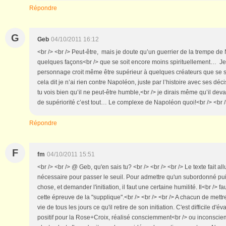
Répondre
G
Geb
04/10/2011 16:12
<br /> <br /> Peut-être, mais je doute qu’un guerrier de la trempe 
quelques façons<br /> que se soit encore moins spirituellement… Je
personnage croit même être supérieur à quelques créateurs que se soit
cela dit je n’ai rien contre Napoléon, juste par l’histoire avec ses d
tu vois bien qu’il ne peut-être humble,<br /> je dirais même qu’il dev
de supériorité c’est tout… Le complexe de Napoléon quoi!<br /> <br />
Répondre
F
fm
04/10/2011 15:51
<br /> <br /> @ Geb, qu'en sais tu? <br /> <br /> <br /> Le texte fait all
nécessaire pour passer le seuil. Pour admettre qu'un subordonné pu
chose, et demander l'initiation, il faut une certaine humilité. Il<br /> 
cette épreuve de la "supplique".<br /> <br /> <br /> A chacun de mett
vie de tous les jours ce qu'il retire de son initiation. C'est difficile d'év
positif pour la Rose+Croix, réalisé consciemment<br /> ou inconsci