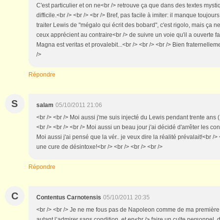
C'est particulier et on ne<br /> retrouve ça que dans des textes mystiqu
difficile.<br /> <br /> <br /> Bref, pas facile à imiter: il manque toujou
traiter Lewis de "mégalo qui écrit des bobard", c'est rigolo, mais ça ne
ceux apprécient au contraire<br /> de suivre un voie qu'il a ouverte fai
Magna est veritas et provalebit...<br /> <br /> <br /> Bien fraternelleme
/>
Répondre
S
salam
05/10/2011 21:06
<br /> <br /> Moi aussi j'me suis injecté du Lewis pendant trente ans (
<br /> <br /> <br /> Moi aussi un beau jour j'ai décidé d'arrêter les con
Moi aussi j'ai pensé que la vér.. je veux dire la réalité prévalait!<br /> 
une cure de désintoxe!<br /> <br /> <br /> <br />
Répondre
C
Contentus Carnotensis
05/10/2011 20:35
<br /> <br /> Je ne me fous pas de Napoleon comme de ma première
autant l’admirer sans condition, et en<br /> faire un culte personnel,