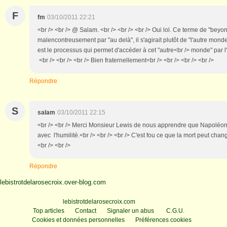
F
fm
03/10/2011 22:21
<br /> <br /> @ Salam. <br /> <br /> <br /> Oui lol. Ce terme de "beyon
malencontreusement par "au delà", il s'agirait plutôt de "l'autre monde
est le processus qui permet d'accéder à cet "autre<br /> monde" par l'in
<br /> <br /> <br /> Bien fraternellement<br /> <br /> <br /> <br />
Répondre
S
salam
03/10/2011 22:15
<br /> <br /> Merci Monsieur Lewis de nous apprendre que Napoléon 
avec l'humilité.<br /> <br /> <br /> C'est fou ce que la mort peut cha
<br /> <br />
Répondre
lebistrotdelarosecroix.over-blog.com
Voir le profil de
lebistrotdelarosecroix.com
sur le portail Overblog
Top articles
Contact
Signaler un abus
C.G.U.
Cookies et données personnelles
Préférences cookies