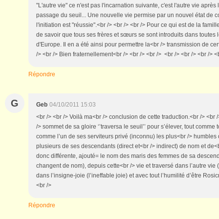
"L'autre vie" ce n'est pas l'incarnation suivante, c'est l'autre vie après l
passage du seuil... Une nouvelle vie permise par un nouvel état de 
l'initiation est "réussie".<br /> <br /> <br /> Pour ce qui est de la fami
de savoir que tous ses frères et sœurs se sont introduits dans toutes 
d'Europe. Il en a été ainsi pour permettre la<br /> transmission de cer
/> <br /> Bien fraternellement<br /> <br /> <br /> <br /> <br /> <br /> <
Répondre
G
Geb
04/10/2011 15:03
<br /> <br /> Voilà ma<br /> conclusion de cette traduction.<br /> <br
/> sommet de sa gloire ‘’traversa le seuil’’ pour s’élever, tout comme 
comme l’un de ses serviteurs privé (inconnu) les plus<br /> humbles
plusieurs de ses descendants (direct et<br /> indirect) de nom et de<br
donc différente, ajouté= le nom des maris des femmes de sa descen
changent de nom), depuis cette<br /> vie et traversé dans l’autre vie
dans l’insigne-joie (l’ineffable joie) et avec tout l’humilité d’être Rosic
<br />
Répondre