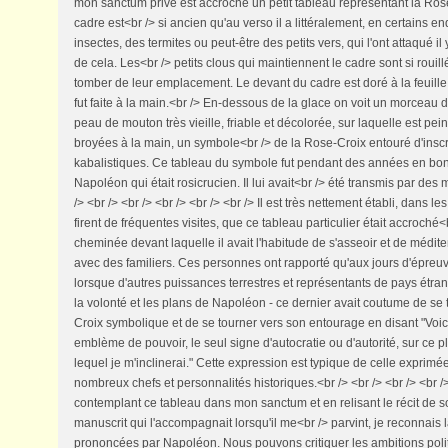
mon sanctum privé est accroché un petit tableau représentant la Ro
cadre est<br /> si ancien qu'au verso il a littéralement, en certains e
insectes, des termites ou peut-être des petits vers, qui l'ont attaqué
de cela. Les<br /> petits clous qui maintiennent le cadre sont si rouillé
tomber de leur emplacement. Le devant du cadre est doré à la feuille 
fut faite à la main.<br /> En-dessous de la glace on voit un morceau 
peau de mouton très vieille, friable et décolorée, sur laquelle est pei
broyées à la main, un symbole<br /> de la Rose-Croix entouré d'inscr
kabalistiques. Ce tableau du symbole fut pendant des années en bo
Napoléon qui était rosicrucien. Il lui avait<br /> été transmis par de
/> <br /> <br /> <br /> <br /> <br /> Il est très nettement établi, dans 
firent de fréquentes visites, que ce tableau particulier était accroché
cheminée devant laquelle il avait l'habitude de s'asseoir et de médite
avec des familiers. Ces personnes ont rapporté qu'aux jours d'épreuve
lorsque d'autres puissances terrestres et représentants de pays étra
la volonté et les plans de Napoléon - ce dernier avait coutume de se t
Croix symbolique et de se tourner vers son entourage en disant "Voici 
emblème de pouvoir, le seul signe d'autocratie ou d'autorité, sur ce pl
lequel je m'inclinerai." Cette expression est typique de celle exprim
nombreux chefs et personnalités historiques.<br /> <br /> <br /> <br />
contemplant ce tableau dans mon sanctum et en relisant le récit de so
manuscrit qui l'accompagnait lorsqu'il me<br /> parvint, je reconnais 
prononcées par Napoléon. Nous pouvons critiquer les ambitions pol