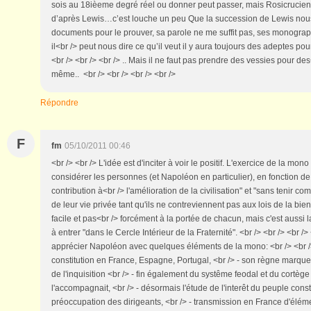
sois au 18ièeme degré réel ou donner peut passer, mais Rosicrucien 
d’après Lewis…c’est louche un peu Que la succession de Lewis nous
documents pour le prouver, sa parole ne me suffit pas, ses monographie
il<br /> peut nous dire ce qu’il veut il y aura toujours des adeptes po
<br /> <br /> <br /> .. Mais il ne faut pas prendre des vessies pour d
même.. <br /> <br /> <br /> <br />
Répondre
F
fm
05/10/2011 00:46
<br /> <br /> L'idée est d'inciter à voir le positif. L'exercice de la mon
considérer les personnes (et Napoléon en particulier), en fonction de 
contribution à<br /> l'amélioration de la civilisation" et "sans tenir c
de leur vie privée tant qu'ils ne contreviennent pas aux lois de la bi
facile et pas<br /> forcément à la portée de chacun, mais c'est aussi 
à entrer "dans le Cercle Intérieur de la Fraternité". <br /> <br /> <br /
apprécier Napoléon avec quelques éléments de la mono: <br /> <br />
constitution en France, Espagne, Portugal, <br /> - son règne marque l
de l'inquisition <br /> - fin également du systême feodal et du cortège
l'accompagnait, <br /> - désormais l'étude de l'interêt du peuple const
préoccupation des dirigeants, <br /> - transmission en France d'élém