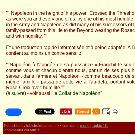
"" Napoleon in the height of his power "Crossed the Thresho
as were you and every one of us, by one of his most humble 
in the Army and Napole
on-as did many of his successors of
f
amily-passed from this life to the Beyond wearing the Rosec
and with humility. ""
Et une traduction rapide informatisée et à peine adaptée. A l'
contient au moins un contre sens...:
""Napoléon à l'apogée de sa puissance « Franchit le seuil »
comme vous et chacun d'entre nous, par un de ses plus hu
servant dans l'armée et Napoléon - comme beaucoup de s
même famille - passa de cette vie à l'au-delà, portant volo
Rose-Croix avec humilité.""
(
à suivre
) - voir aussi "
le Collar de Napoléon
"
Repost
0
Published by lebistrotdelarosecroix.com
dans
monographie 1t1
commenter cet article
…