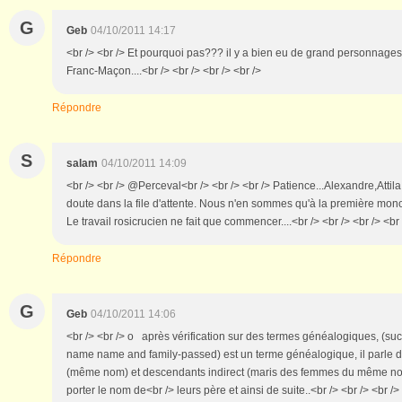
G
Geb
04/10/2011 14:17
<br /> <br /> Et pourquoi pas??? il y a bien eu de grand personnages
Franc-Maçon....<br /> <br /> <br /> <br />
Répondre
S
salam
04/10/2011 14:09
<br /> <br /> @Perceval<br /> <br /> <br /> Patience...Alexandre,Attil
doute dans la file d'attente. Nous n'en sommes qu'à la première mon
Le travail rosicrucien ne fait que commencer....<br /> <br /> <br /> <br 
Répondre
G
Geb
04/10/2011 14:06
<br /> <br /> o après vérification sur des termes généalogiques, (su
name name and family-passed) est un terme généalogique, il parle d
(même nom) et descendants indirect (maris des femmes du même nom
porter le nom de<br /> leurs père et ainsi de suite..<br /> <br /> <br /