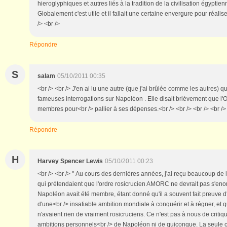
hieroglyphiques et autres liés à la tradition de la civilisation égyptienn
Globalement c'est utile et il fallait une certaine envergure pour réaliser
/> <br />
Répondre
S
salam
05/10/2011 00:35
<br /> <br /> J'en ai lu une autre (que j'ai brûlée comme les autres) q
fameuses interrogations sur Napoléon . Elle disait briévement que l'O
membres pour<br /> pallier à ses dépenses.<br /> <br /> <br /> <br />
Répondre
H
Harvey Spencer Lewis
05/10/2011 00:23
<br /> <br /> " Au cours des dernières années, j'ai reçu beaucoup de 
qui prétendaient que l'ordre rosicrucien AMORC ne devrait pas s'enorg
Napoléon avait été membre, étant donné qu'il a souvent fait preuve d
d'une<br /> insatiable ambition mondiale à conquérir et à régner, et 
n'avaient rien de vraiment rosicruciens. Ce n'est pas à nous de critiqu
ambitions personnels<br /> de Napoléon ni de quiconque. La seule ch