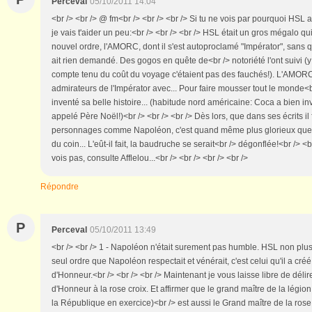
Perceval
05/10/2011 14:04
<br /> <br /> @ fm<br /> <br /> <br /> Si tu ne vois par pourquoi HSL 
je vais t'aider un peu:<br /> <br /> <br /> HSL était un gros mégalo qu
nouvel ordre, l'AMORC, dont il s'est autoproclamé "Impérator", sans 
ait rien demandé. Des gogos en quête de<br /> notoriété l'ont suivi (
compte tenu du coût du voyage c'étaient pas des fauchés!). L'AMORC 
admirateurs de l'Impérator avec... Pour faire mousser tout le monde<br 
inventé sa belle histoire... (habitude nord américaine: Coca a bien i
appelé Père Noël!)<br /> <br /> <br /> Dès lors, que dans ses écrits i
personnages comme Napoléon, c'est quand même plus glorieux que de
du coin... L'eût-il fait, la baudruche se serait<br /> dégonflée!<br /> <br
vois pas, consulte Afflelou...<br /> <br /> <br /> <br />
Répondre
P
Perceval
05/10/2011 13:49
<br /> <br /> 1 - Napoléon n'était surement pas humble. HSL non plus..
seul ordre que Napoléon respectait et vénérait, c'est celui qu'il a créé
d'Honneur.<br /> <br /> <br /> Maintenant je vous laisse libre de délire
d'Honneur à la rose croix. Et affirmer que le grand maître de la légio
la République en exercice)<br /> est aussi le Grand maître de la rose 