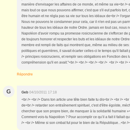
manière d'envisager les affaires de ce monde, et même sa vie<br /> e
mais tout ce que nous pouvons affirmer, c'est que s'il eut parfois tort, c'
être humain et ne régla pas sa vie sur tous les idéaux de<br /> l'orga
Nous ne pouvons le condamner pour cela, car il n'en est pas un parmi
hauteur de tous les idéaux de notre Ordre. jamais en tout cas, nous 
Napoléon d'avoir rompu sa promesse rosicrucienne de s'efforcer de p
de toujours honorer et respecter les buts et les idéaux de notre Ordr
membre est rempli de faits qui montrent que, même au milieu de ses p
politiques et guerrières, il savait écarter celles-ci le temps qu'il falla
/> principes rosicruciens, et remplir ses obligations en Fonction des l
compréhension qu'il en avait."<br /> <br /> <br /> <br /> <br /> <br /> <
Répondre
G
Geb
04/10/2011 17:18
<br /> <br /> Dans ton article une tête bien faite tu dis<br /> <br /> <br 
de<br /> retarder son entraînement spirituel, c'est d'être égoïste, méc
chercher que son propre bien, de manquer à la solidarité humaine »<b
Comment vois-tu Napoléon ? Pour accomplir ce qu’il a fait il fallait qu’i
/> <br /> Même si son cmbat fut pour le bien de la République...<br /> 