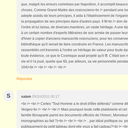
que, malgré les erreurs commises par Napoléon, il accomplit beauco
choses. Comme Grand-Maitre des rosicruciens<br /> pendant une l
adepte assidu de leurs principes, il aida à l'établissement de l'organi
la propagation de ses principes dans d'autres pays. Il fit<br /> don d
l'ordre et lui laissa, de diverses manières, un vaste héritage. A un
à un certain nombre d'experts littéraires de son armée de passer leur
d'hiver à copier d'anciens manuscrits rosicruciens, pour les conserv
bibliothèque qu'il venait de faire construire en France. Les manuscrit
rassemblés ont transmis à l'ordre un héritage de valeur pour toute épo
toute évidence, ce que le Cosmique avait projeté qu'il fît. C'était son 
vie et il l'a joué, quelle que fût, par ailleurs, sa vie personnelle pend
164)<br /> <br /> <br /> <br />
Répondre
S
salam
05/10/2011 00:17
<br /> <br /> Certes "Tout Homme a le droit d'être défendu" comme di
Verges<br /> <br /> <br /> Mais pourquoi toute cette plaidoierie et cet 
famille Bonaparte parmi les documents officiels de l'Amorc, Monsie
monographies au fait ?)<br /> <br /> <br /> ...par idéal politique ou p
publiquement du petit tableau dont elle vous a fait cadeau?<br /> <br 