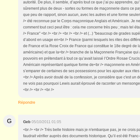
autorité. De plus, il semble, d’après tout ce que j’ai pu apprendre, qu’i
sûrement plus de deux - sortes ou formes de maçonnerie dans ce pay
que peu de rapport, sinon aucun, avec les autres et une forme seul
/> été reconnue par le Corps maçonnique Anglais et Américain. Je ne
comment tout ceci peut être : cela me concerne très peu ; mais tel éta
/> France" <br /> <br /> <br /> <br /> et (...) "beaucoup de grades supé
d’abord en usage en<br /> France (parmi lesquels les rites des diffé
de France et la Rose Croix de France qui constitue le 18e degré de 
américaine) et que la<br /> branche de la Maçonnerie Française qui 
pouvoirs en prétendant à tout ce qu’avait laissé l’Ordre Rosae Crucis
Américain représentant quelque forme de<br /> maçonnerie en Amér
s’emparer de certaines de ses possessions pour les ajouter aux rites
<br /> Après avoir douté de la confession, je considère que c'est un 
ne vois pas pourquoi Lewis aurait éprouvé de raconter un mensonge d
<br /> <br /> <br />
Répondre
G
Geb
05/10/2011 01:05
<br /> <br /> Très belle histoire mais je n'embarque pas, je ne crois pa
faudrait vérifier auprès des documents historique. Qu’il est été Fran