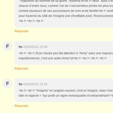
*Napoléon au sommet de sa gloire ‘’traversa le<br /> seuil’’ pour s’él
chacun d’entre nous, comme l’un de c’est serviteur privée les plus h
comme plusieurs de ses successeurs de nom et de famille<br /> simila
pour traversé du côté de l’insigne-joie (l'ineffable joie) Rosicrucien
<br /> <br /> <br />
Répondre
F
fm
03/10/2011 22:40
<br /> <br /> Et je n'avais pas fait attention à "Army" avec une majuscu
napoléonienne, c'est une autre Army! lol<br /> <br /> <br /> <br />
Répondre
F
fm
03/10/2011 22:34
<br /> <br /> "insignia" en anglais courant, c'est un insigne, mais c'est
latin in-signum = "qui porte un signe remarquable et extraordinaire"<br
Répondre