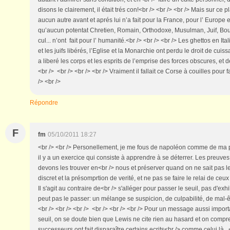
disons le clairement, il était trés con!<br /> <br /> <br /> Mais sur ce p
aucun autre avant et aprés lui n’a fait pour la France, pour l’ Europe 
qu’aucun potentat Chretien, Romain, Orthodoxe, Musulman, Juif, Bou
cul... n’ont fait pour l’ humanité.<br /> <br /> <br /> Les ghettos en It
et les juifs libérés, l’Eglise et la Monarchie ont perdu le droit de cuissag
a liberé les corps et les esprits de l’emprise des forces obscures, et d
<br /> <br /> <br /> <br /> Vraiment il fallait ce Corse à couilles pour fa
/> <br />
Répondre
F
fm
05/10/2011 18:27
<br /> <br /> Personellement, je me fous de napoléon comme de ma 
il y a un exercice qui consiste à apprendre à se déterrer. Les preuves
devons les trouver en<br /> nous et préserver quand on ne sait pas le
discret et la présomprtion de verité, et ne pas se faire le relai de ceu
Il s'agit au contraire de<br /> s'alléger pour passer le seuil, pas d'exhi
peut pas le passer: un mélange se suspicion, de culpabilité, de mal-êtr
<br /> <br /> <br /> <br /> <br /> <br /> Pour un message aussi impor
seuil, on se doute bien que Lewis ne cite rien au hasard et on compr
successeurs ont fait disparaître certains ecrits<br /> comme celui là...<