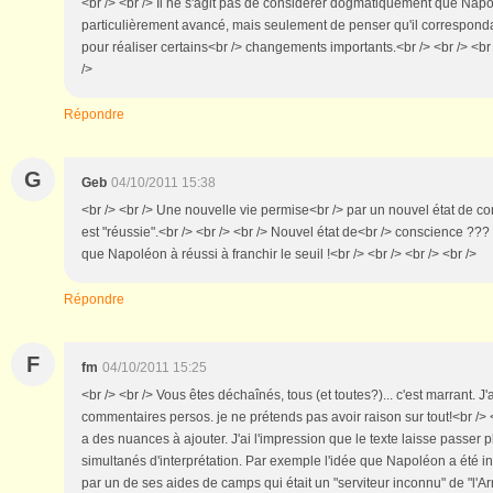
<br /> <br /> Il ne s'agit pas de considérer dogmatiquement que Napol
particulièrement avancé, mais seulement de penser qu'il correspondai
pour réaliser certains<br /> changements importants.<br /> <br /> <br 
/>
Répondre
G
Geb
04/10/2011 15:38
<br /> <br /> Une nouvelle vie permise<br /> par un nouvel état de con
est "réussie".<br /> <br /> <br /> Nouvel état de<br /> conscience ??
que Napoléon à réussi à franchir le seuil !<br /> <br /> <br /> <br />
Répondre
F
fm
04/10/2011 15:25
<br /> <br /> Vous êtes déchaînés, tous (et toutes?)... c'est marrant. J
commentaires persos. je ne prétends pas avoir raison sur tout!<br /> <b
a des nuances à ajouter. J'ai l'impression que le texte laisse passer 
simultanés d'interprétation. Par exemple l'idée que Napoléon a été in
par un de ses aides de camps qui était un "serviteur inconnu" de "l'Ar