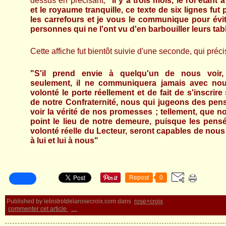
dessus en précisant,
"il y a trois mois, le roi étant
et le royaume tranquille, ce texte de six lignes fut
les carrefours et je vous le communique pour évit
personnes qui ne l'ont vu d'en barbouiller leurs tab
Cette affiche fut bientôt suivie d'une seconde, qui précis
"S'il prend envie à quelqu'un de nous voir, 
seulement, il ne communiquera jamais avec nou
volonté le porte réellement et de fait de s'inscrire
de notre Confraternité, nous qui jugeons des pens
voir la vérité de nos promesses ; tellement, que 
point le lieu de notre demeure, puisque les pensé
volonté réelle du Lecteur, seront capables de nous 
à lui et lui à nous"
Repost
0
Published by lebistrotdelarosecroix.com
dans
rose+croix
commenter cet article
…