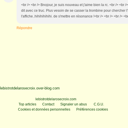
<br /> <br /> Bnojour, je suis nouveau et j'aime bien la rc. <br /> <br />
dit avec ce truc. Plus vesoin de se casser la trombine pour chercher l'ini
l'affiche..hihihihihihi. de s'mettre en résonance !<br /> <br /> <br /> <b
Répondre
lebistrotdelarosecroix.over-blog.com
Voir le profil de
lebistrotdelarosecroix.com
sur le portail Overblog
Top articles
Contact
Signaler un abus
C.G.U.
Cookies et données personnelles
Préférences cookies