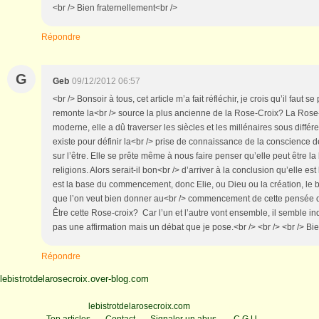
<br /> Bien fraternellement<br />
Répondre
G
Geb
09/12/2012 06:57
<br /> Bonsoir à tous, cet article m’a fait réfléchir, je crois qu’il faut s
remonte la<br /> source la plus ancienne de la Rose-Croix? La Rose-
moderne, elle a dû traverser les siècles et les millénaires sous différ
existe pour définir la<br /> prise de connaissance de la conscience d
sur l’être. Elle se prête même à nous faire penser qu’elle peut être la
religions. Alors serait-il bon<br /> d’arriver à la conclusion qu’elle est
est la base du commencement, donc Elie, ou Dieu ou la création, le 
que l’on veut bien donner au<br /> commencement de cette pensée qui
Être cette Rose-croix? Car l’un et l’autre vont ensemble, il semble in
pas une affirmation mais un débat que je pose.<br /> <br /> <br /> Bi
Répondre
lebistrotdelarosecroix.over-blog.com
Voir le profil de
lebistrotdelarosecroix.com
sur le portail Overblog