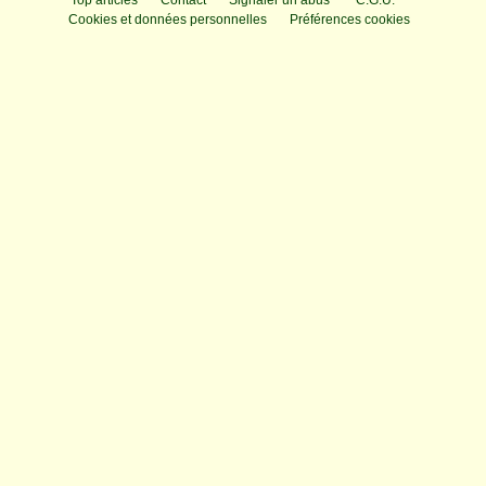
Top articles
Contact
Signaler un abus
C.G.U.
Cookies et données personnelles
Préférences cookies