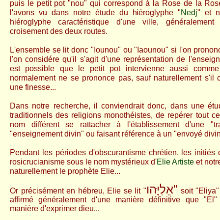
puis le petit pot "nou" qui correspond à la Rose de la R
l'avons vu dans notre étude du hiéroglyphe "
Nedj
" et 
hiéroglyphe caractéristique d'une ville, généraleme
croisement des deux routes.
L'ensemble se lit donc "Iounou" ou "Iaounou" si l'on prononce
l'on considére qu'il s'agit d'une représentation de l'enseign
est possible que le petit pot intervienne aussi comme
normalement ne se prononce pas, sauf naturellement s'il co
une finesse...
Dans notre recherche, il
conviendrait donc, dans une étu
traditionnels des religions monothéistes, de repérer tout c
nom différent se rattacher à l'établissement d'une "tra
"enseignement divin" ou faisant référence à un "envoyé divin"
Pendant les périodes d'obscurantisme chrétien, les initiés 
rosicrucianisme sous le nom mystérieux d'
Elie Artiste
et notr
naturellement le prophète Elie...
אֵלִיָּהו"
Or précisément en hébreu, Elie se lit "
soit "Eliya"
affirmé généralement d'une manière définitive que "El
manière d'exprimer dieu...