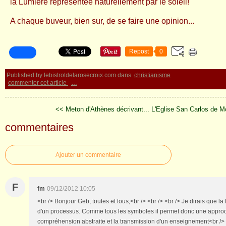
la Lumière représentée naturellement par le soleil!
A chaque buveur, bien sur, de se faire une opinion...
Repost
0
Published by lebistrotdelarosecroix.com
dans
christianisme
commenter cet article
…
<< Meton d'Athènes décrivant...
L'Eglise San Carlos de 
commentaires
Ajouter un commentaire
F
fm
09/12/2012 10:05
<br /> Bonjour Geb, toutes et tous,<br /> <br /> <br /> Je dirais que 
d'un processus. Comme tous les symboles il permet donc une appro
compréhension abstraite et la transmission d'un enseignement<br /> é