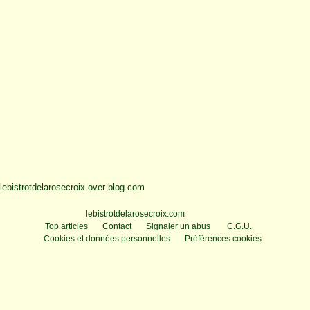
lebistrotdelarosecroix.over-blog.com
Voir le profil de
lebistrotdelarosecroix.com
sur le portail Overblog
Top articles
Contact
Signaler un abus
C.G.U.
Cookies et données personnelles
Préférences cookies