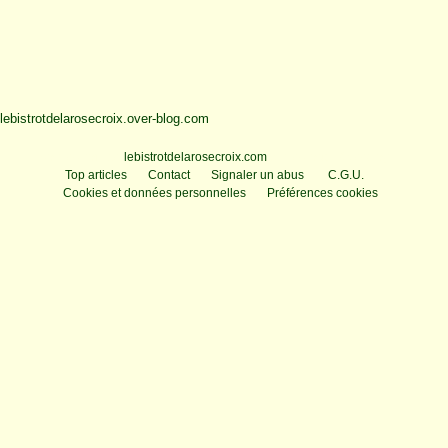
lebistrotdelarosecroix.over-blog.com
Voir le profil de
lebistrotdelarosecroix.com
sur le portail Overblog
Top articles
Contact
Signaler un abus
C.G.U.
Cookies et données personnelles
Préférences cookies