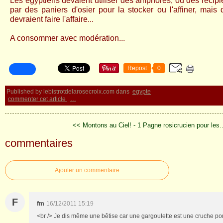
Les égyptiens devaient utiliser des amphores, ou des récipi
par des paniers d'osier pour la stocker ou l'affiner, mais 
devraient faire l'affaire...
A consommer avec modération...
Repost
0
Published by lebistrotdelarosecroix.com
dans
egypte
commenter cet article
…
<< Montons au Ciel! - 1
Pagne rosicrucien pour les.
commentaires
Ajouter un commentaire
F
fm
16/12/2011 15:19
<br /> Je dis même une bêtise car une gargoulette est une cruche por