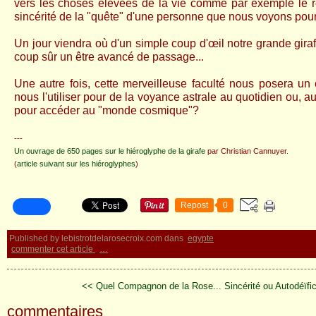
vers les choses élevées de la vie comme par exemple le r
sincérité de la "
quête" d'une personne que nous voyons pour 
Un jour viendra où d'un simple coup d'œil notre grande gira
coup sûr
un être avancé de passage...
Une autre fois, cette merveilleuse faculté nous posera un 
nous l'utiliser pour de la voyance astrale au quotidien ou, a
pour accéder au "monde cosmique"?
---
Un ouvrage de 650 pages sur le hiéroglyphe de la girafe
par Christian Cannuyer.
(
article suivant sur les hiéroglyphes
)
Repost
0
Published by lebistrotdelarosecroix.com
dans
egypte
commenter cet article
…
<< Quel Compagnon de la Rose...
Sincérité ou Autodéïfi
commentaires