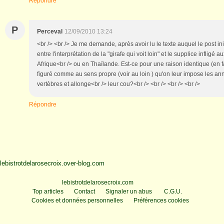
Répondre
P
Perceval
12/09/2010 13:24
<br /> <br /> Je me demande, après avoir lu le texte auquel le post initi
entre l'interprétation de la "girafe qui voit loin" et le supplice infligé
Afrique<br /> ou en Thaïlande. Est-ce pour une raison identique (en 
figuré comme au sens propre (voir au loin ) qu'on leur impose les ann
vertèbres et allonge<br /> leur cou?<br /> <br /> <br /> <br />
Répondre
lebistrotdelarosecroix.over-blog.com
Voir le profil de
lebistrotdelarosecroix.com
sur le portail Overblog
Top articles
Contact
Signaler un abus
C.G.U.
Cookies et données personnelles
Préférences cookies