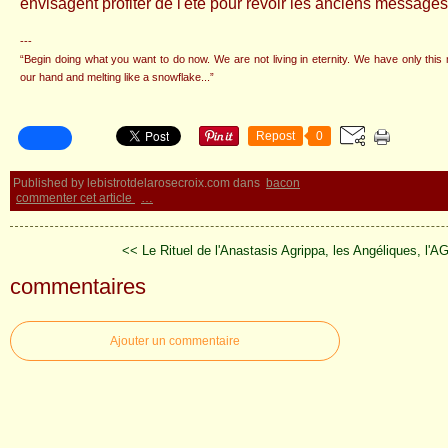
envisagent profiter de l'été pour revoir les anciens messages 
---
“Begin doing what you want to do now. We are not living in eternity. We have only this 
our hand and melting like a snowflake...”
Repost
0
Published by lebistrotdelarosecroix.com
dans
bacon
commenter cet article
…
<< Le Rituel de l'Anastasis
Agrippa, les Angéliques, l'A
commentaires
Ajouter un commentaire