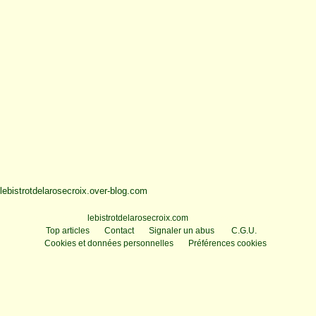
lebistrotdelarosecroix.over-blog.com
Voir le profil de
lebistrotdelarosecroix.com
sur le portail Overblog
Top articles
Contact
Signaler un abus
C.G.U.
Cookies et données personnelles
Préférences cookies