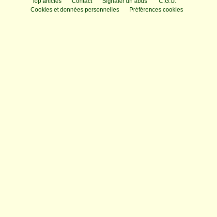
Top articles
Contact
Signaler un abus
C.G.U.
Cookies et données personnelles
Préférences cookies