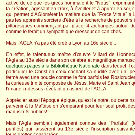
active de ce que les grecs nommaient le "Noùs", exprimant 
la création, agissant en croix, à éveiller et à apurer en soi, c
qui permet d'AGlomérer la matière que la "Force Vitale" al
pas les apprentis sorciers d'être à la recherche de pouvoirs 
pittoresques commençant par placer 4 archanges autour de
comme le ferait un sympathique dresseur de caniches.
Mais l'AGLA n'a pas été créé à Lyon au 16e siècle...
En effet, le talentueux maître d'œuvre Villard de Honnec
l'Agla au 13e siècle dans son célèbre et magnifique manuscri
quelques pages à la Bibliothèque Nationale
dans lequel il c
particulier le Christ en croix cachant sa nudité avec un "p
fermé avec une boucle comme le font parfois les Rosicruciens
la curieuse trinité composée de Jésus, Marie et Saint Jean q
l'image ci-dessus révélant un aspect de l'AGLA.
Apprécier aussi l'époque épique, qu'est la notre, où certai
parvenir à la Maîtrise en s'emparant pour leur seul profit d
manuscrits publics!
Mais l'Agla semblait également connue des "Parfaits" (l
purifiés) qui laissèrent au 13e siècle l'inscription suivan
leurs grottes consacrées.