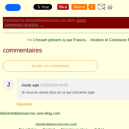
Repost
0
Published by lebistrotdelarosecroix.com
dans
bistrot
commenter cet article
…
<< L'Instant présent vu par Francis...
Intuition et Connexion
commentaires
Ajouter un commentaire
J
Jeudy agla
21/02/2019 04:05
Je veux en savoir plus en ce qui concerne agla
Répondre
lebistrotdelarosecroix.over-blog.com
Voir le profil de
lebistrotdelarosecroix.com
sur le portail Overblog