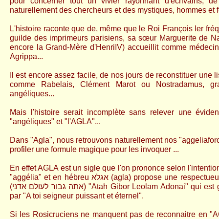
pour concerner tout un vivier rayonnant d'écrivains, de 
naturellement des chercheurs et des mystiques, hommes et
L'histoire raconte que de, même que le Roi François Ier fré
guilde des imprimeurs parisiens, sa sœur Marguerite de Nav
encore la Grand-Mère d'HenriIV) accueillit comme médecin
Agrippa...
Il est encore assez facile, de nos jours de reconstituer une 
comme Rabelais, Clément Marot ou Nostradamus, grav
angéliques...
Mais l'histoire serait incomplète sans relever une éviden
"angéliques" et "l'AGLA"...
Dans "Agla", nous retrouvons naturellement nos "aggeliafor
profiler une formule magique pour les invoquer ...
En effet AGLA est un sigle que l'on prononce selon l'intentio
"aggélia" et en hébreu אגלא (agla) propose une respectueuse formule hébraïque
(אתה גבור לעולם אדני) "Atah Gibor Leolam Adonai" qui est généralement traduite
par "A toi seigneur puissant et éternel".
Si les Rosicruciens ne manquent pas de reconnaitre en "