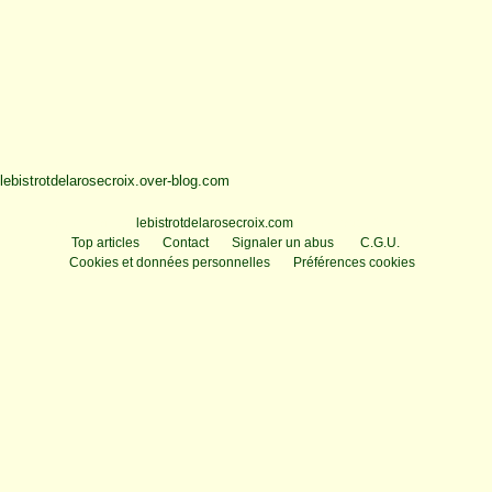
lebistrotdelarosecroix.over-blog.com
Voir le profil de
lebistrotdelarosecroix.com
sur le portail Overblog
Top articles
Contact
Signaler un abus
C.G.U.
Cookies et données personnelles
Préférences cookies