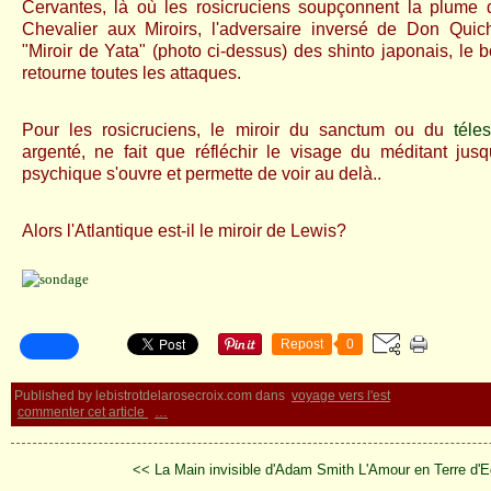
Cervantes, là où les rosicruciens soupçonnent la plume
Chevalier aux Miroirs, l'adversaire inversé de Don Quich
"Miroir de Yata" (photo ci-dessus) des shinto japonais, le 
retourne toutes les attaques.
Pour les rosicruciens, le miroir du sanctum ou du
téle
argenté, ne fait que réfléchir le visage du méditant jus
psychique s'ouvre et permette de voir au delà..
Alors l'Atlantique est-il le miroir de Lewis?
Repost
0
Published by lebistrotdelarosecroix.com
dans
voyage vers l'est
commenter cet article
…
<< La Main invisible d'Adam Smith
L'Amour en Terre d'