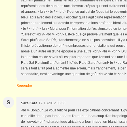
sachant parfaitement identifier les communautés étrangères. Il y a p
représentations de nubiens aux cheveux crépus qui sont clairement 
étrangers. <br /> <br /> <br /> Pour ce qui est de Nout, j'ai le souven
bleu lapis avec des étoiles, il est clair qu'il s'agit d'une représentatio
prime naturellement sur des<br /> représentations profanes identitai
<br /> <br /> <br /> Merci pour l'information de l'existence de ce joli
"Sareeto".<br /> <br /> <br /> Est-ce que ça prouve vraiment que les
Saret plutôt que SatRê, franchement je ne suis pas convaincu. Il y a 
l'histoire égyptienne de<br /> nombreuses prononciations qui peuvent
nome à un autre ou d'une époque à une autre.<br /> <br /> <br /> D'
la question est de savoir s'il est plus important que l'enfant soit une fi
Ra... Sat-Re signifiant "enfant fille" de Ra et Saret "enfant<br /> de Ra
serais tout à fait prêt à admettre une erreur, mais franchement, je pe
secondaire, c'est davantage une question de goût!<br /> <br /> <br /
Répondre
S
Sare Kare
17/11/2012 06:38
<br /> Bonjour , je vous felicite pour ces explications concernant l'Egy
conseille de ne pas tomber dans l'erreur de beaucoup d'anthropologu
de l'égypte<br /> pharaonique africaine à leur image ,en blanchissant 