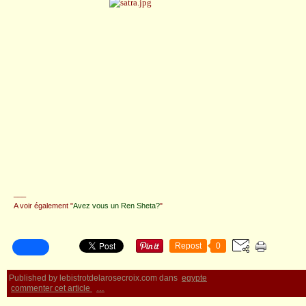
___
A voir également "
Avez vous un Ren Sheta?
"
Repost
0
Published by lebistrotdelarosecroix.com
dans
egypte
commenter cet article
…