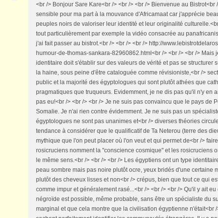
<br /> Bonjour Sare Kare<br /> <br /> <br /> Bienvenue au Bistrot<br /
sensible pour ma part à la mouvance d'Africamaat car j'apprécie bea
peuples noirs de valoriser leur identité et leur originalité culturelle.<b
tout particulièrement par exemple la vidéo consacrée au panafrica
j'ai fait passer au bistrot.<br /> <br /> <br /> http://www.lebistrotdelaro
humour-de-thomas-sankara-82960862.html<br /> <br /> <br /> Mais j
identitaire doit s'établir sur des valeurs de vérité et pas se structur
la haine, sous peine d'être cataloguée comme révisioniste,<br /> secta
public et la majorité des égyptologues qui sont plutôt athées que cath
pragmatiques que truqueurs. Evidemment, je ne dis pas qu'il n'y en ait
pas eu!<br /> <br /> <br /> Je ne suis pas convaincu que le pays de 
Somalie. Je n'ai rien contre évidemment. Je ne suis pas un spécialist
égyptologues ne sont pas unanimes et<br /> diverses théories circulen
tendance à considérer que le qualificatif de Ta Neterou (terre des di
mythique que l'on peut placer où l'on veut et qui permet de<br /> faire
rosicruciens nomment la "conscience cosmique" et les rosicruciens ont 
le même sens.<br /> <br /> <br /> Les égyptiens ont un type identitaire
peau sombre mais pas noire plutôt ocre, yeux bridés d'une certaine m
plutôt des cheveux lisses et non<br /> crépus, bien que tout ce qui est
comme impur et généralement rasé...<br /> <br /> <br /> Qu'il y ait e
négroïde est possible, même probable, sans être un spécialiste du suj
marginal et que cela montre que la civilisation égyptienne n'était<br /