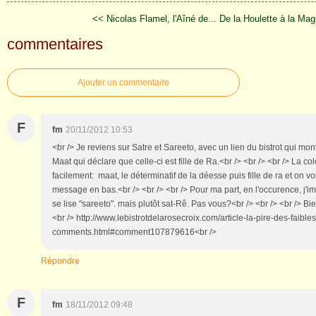
<< Nicolas Flamel, l'Aîné de...
De la Houlette à la Mag
commentaires
Ajouter un commentaire
F
fm
20/11/2012 10:53
<br /> Je reviens sur Satre et Sareeto, avec un lien du bistrot qui mo
Maat qui déclare que celle-ci est fille de Ra.<br /> <br /> <br /> La c
facilement: maat, le déterminatif de la déesse puis fille de ra et on vo
message en bas.<br /> <br /> <br /> Pour ma part, en l'occurence, j'i
se lise "sareeto". mais plutôt sat-Rê. Pas vous?<br /> <br /> <br /> Bi
<br /> http://www.lebistrotdelarosecroix.com/article-la-pire-des-fai
comments.html#comment107879616<br />
Répondre
F
fm
18/11/2012 09:48