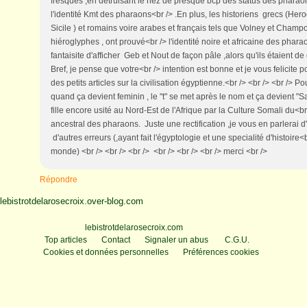
fresques ,en détruisant le nez de presque bcp des status des pharaon
l'identité Kmt des pharaons<br /> .En plus, les historiens grecs (He
Sicile ) et romains voire arabes et français tels que Volney et Champol
hiéroglyphes , ont prouvé<br /> l'identité noire et africaine des pharao
fantaisite d'afficher Geb et Nout de façon pâle ,alors qu'ils étaient de
Bref, je pense que votre<br /> intention est bonne et je vous felicite p
des petits articles sur la civilisation égyptienne.<br /> <br /> <br /> Po
quand ça devient feminin , le "t" se met après le nom et ça devient "S
fille encore usité au Nord-Est de l'Afrique par la Culture Somali du<b
ancestral des pharaons. Juste une rectification ,je vous en parlerai d
d'autres erreurs (,ayant fait l'égyptologie et une specialité d'histoire<b
monde) <br /> <br /> <br /> <br /> <br /> <br /> merci <br />
Répondre
lebistrotdelarosecroix.over-blog.com
Voir le profil de
lebistrotdelarosecroix.com
sur le portail Overblog
Top articles
Contact
Signaler un abus
C.G.U.
Cookies et données personnelles
Préférences cookies